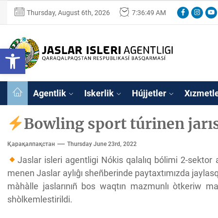
Skip
Facebook
Instagr
You
Thursday, August 6th, 2026
7:36:50 AM
to
the
content
Ózbekstan
Open toolbar
jaslar
isleri
Ózbekstan jaslar 
agentligi
Qaraqalpaqs
Agentlik
Iskerlik
Hújjetler
Xızmetl
Respublikası
basqarması
Bowling sport túrinen jarıs
Қарақалпақстан
Thursday June 23rd, 2022
Jaslar isleri agentligi Nókis qalalıq bólimi 2-sektor
menen Jaslar aylıĝı sheñberinde paytaxtımızda jayla
màhàlle jaslarınıñ bos waqtın mazmunlı òtkeriw maq
shòlkemlestirildi.