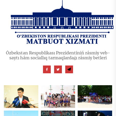
Ózbekstan Respublikası Prezidentiniń rásmiy veb-
saytı hám sociallıq tarmaqlardaǵı rásmiy betleri