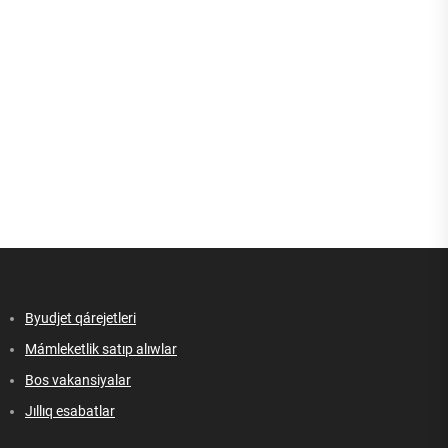
Byudjet qárejetleri
Mámleketlik satıp alıwlar
Bos vakansiyalar
Jıllıq esabatlar