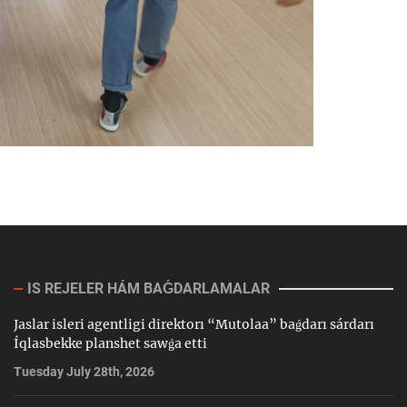
IS REJELER HÁM BAǴDARLAMALAR
Jaslar isleri agentligi direktorı “Mutolaa” baǵdarı sárdarı
Íqlasbekke planshet sawǵa etti
Tuesday July 28th, 2026