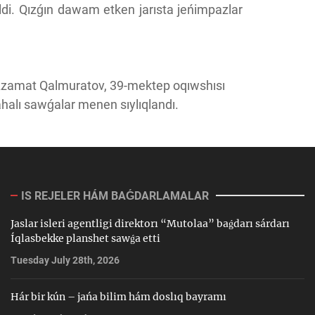
ildi. Qızǵın dawam etken jarısta jeńimpazlar
Azamat Qalmuratov, 39-mektep oqıwshısı
halı sawǵalar menen sıylıqlandı.
IS REJELER HÁM BAǴDARLAMALAR
Jaslar isleri agentligi direktorı “Mutolaa” baǵdarı sárdarı
Íqlasbekke planshet sawǵa etti
Tuesday July 28th, 2026
Hár bir kún – jańa bilim hám doslıq bayramı