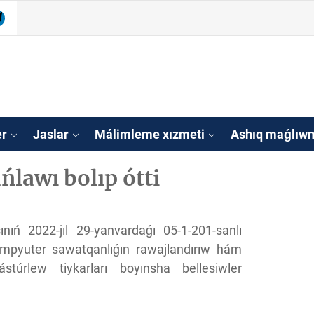
be
legram
isleri agentligi Qa
tan
er
Jaslar
Málimleme xızmeti
Ashıq maǵlıwm
lawı bolıp ótti
nıń 2022-jıl 29-yanvardaǵı 05-1-201-sanlı
kompyuter sawatqanlıǵın rawajlandırıw hám
stúrlew tiykarları boyınsha bellesiwler