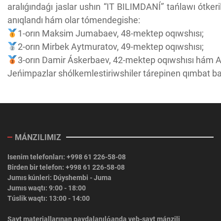
aralıǵındaǵı jaslar ushın “IT BILIMDANÍ” tańlawı ótker
anıqlandı hám olar tómendegishe:
1-orın Maksim Jumabaev, 48-mektep oqıwshısı;
2-orın Mirbek Aytmuratov, 49-mektep oqıwshısı;
3-orın Damir Áskerbaev, 42-mektep oqıwshısı hám 
Jeńimpazlar shólkemlestiriwshiler tárepinen qımbat ba
MÁNZILIMIZ
Isenim telefonları: +998 61 226-58-08
Birden bir telefon: +998 61 226-58-08
Jumıs kúnleri: Dúyshembi - Juma
Jumıs waqtı: 9:00 - 18:00
Túslik waqtı: 13:00 - 14:00
Sayt materiallarınan paydalanılǵanda veb-sayt mánzili