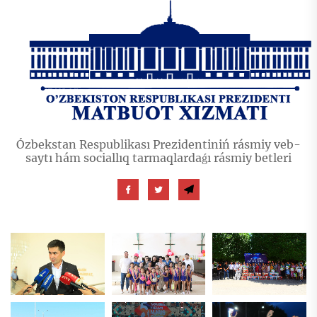
Ózbekstan Respublikası Prezidentiniń rásmiy veb-
saytı hám sociallıq tarmaqlardaǵı rásmiy betleri