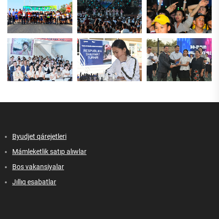
Byudjet qárejetleri
Mámleketlik satıp alıwlar
Bos vakansiyalar
Jıllıq esabatlar