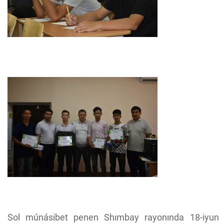
Sol múnásibet penen Shımbay rayonında 18-iyun 