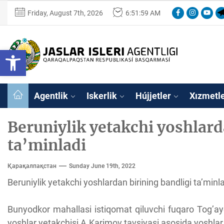
Skip
Facebook
Instagram
Youtu
Te
Friday, August 7th, 2026
6:51:59 AM
to
the
content
Ózbekstan
Open toolbar
jaslar
isleri
Ózbekstan jaslar 
agentligi
Qaraqalpaqs
Agentlik
Iskerlik
Hújjetler
Xızmetl
Respublikası
basqarması
Beruniylik yetakchi yoshlard
ta’minladi
Қарақалпақстан
Sunday June 19th, 2022
Beruniylik yetakchi yoshlardan birining bandligi ta’minl
Bunyodkor mahallasi istiqomat qiluvchi fuqaro Tog’a
yoshlar yetakchisi A.Karimov tavsiyasi asosida yoshlar d