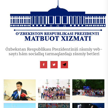
Ózbekstan Respublikası Prezidentiniń rásmiy veb-
saytı hám sociallıq tarmaqlardaǵı rásmiy betleri