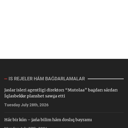
IS REJELER HÁM BAǴDARLAMALAR
Jaslar isleri agentligi direktorı “Mutolaa” baǵdarı sárdarı
Íqlasbekke planshet sawǵa etti
Tuesday July 28th, 2026
Hár bir kún – jańa bilim hám doslıq bayramı