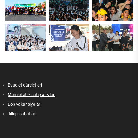
Byudjet qárejetleri
Mámleketlik satıp alıwlar
Bos vakansiyalar
Jıllıq esabatlar