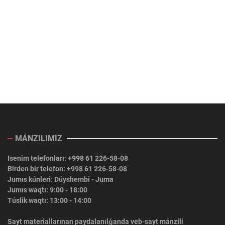
MÁNZILIMIZ
Isenim telefonları: +998 61 226-58-08
Birden bir telefon: +998 61 226-58-08
Jumıs kúnleri: Dúyshembi - Juma
Jumıs waqtı: 9:00 - 18:00
Túslik waqtı: 13:00 - 14:00
Sayt materiallarınan paydalanılǵanda veb-sayt mánzili