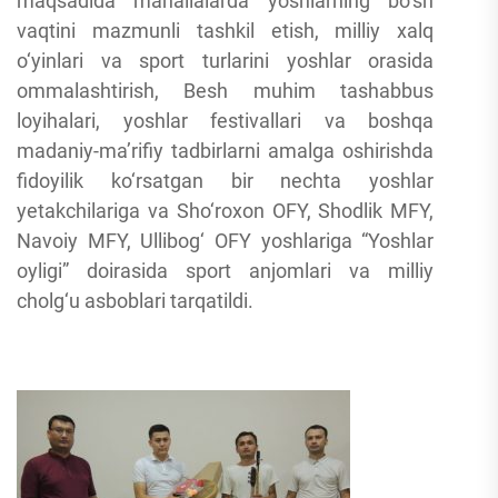
maqsadida mahallalarda yoshlarning bo‘sh
vaqtini mazmunli tashkil etish, milliy xalq
o‘yinlari va sport turlarini yoshlar orasida
ommalashtirish, Besh muhim tashabbus
loyihalari, yoshlar festivallari va boshqa
madaniy-ma’rifiy tadbirlarni amalga oshirishda
fidoyilik ko‘rsatgan bir nechta yoshlar
yetakchilariga va Sho‘roxon OFY, Shodlik MFY,
Navoiy MFY, Ullibog‘ OFY yoshlariga “Yoshlar
oyligi” doirasida sport anjomlari va milliy
cholg‘u asboblari tarqatildi.