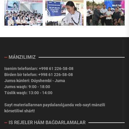
MÁNZILIMIZ
Isenim telefonları: +998 61 226-58-08
Birden bir telefon: +998 61 226-58-08
Jumıs kúnleri: Dúyshembi - Juma
Jumıs waqtı: 9:00 - 18:00
Túslik waqtı: 13:00 - 14:00
Sayt materiallarınan paydalanılǵanda veb-sayt mánzili
kórsetiliwi shárt!
IS REJELER HÁM BAǴDARLAMALAR