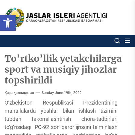
Skip
to
Ózbekstan
Open toolbar
jaslar
the
isleri
content
agentligi
Ózbekstan jaslar isleri agentl
Qaraqalpaqs
Respublikası
basqarması
To’rtko’llik yetakchilarga
sport va musiqiy jihozlar
topshirildi
Қарақалпақстан
Sunday June 19th, 2022
O‘zbekiston Respublikasi Prezidentining
mahallalarda yoshlar bilan ishlash tizimini
tubdan takomillashtirish chora-tadbirlari
to‘g‘risidagi PQ-92 son qaror ijrosini ta’minlash