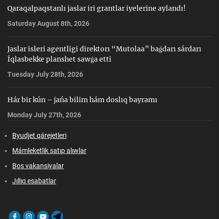
Qaraqalpaqstanlı jaslar iri grantlar iyelerine aylandı!
Saturday August 8th, 2026
Jaslar isleri agentligi direktorı “Mutolaa” baǵdarı sárdarı
Íqlasbekke planshet sawǵa etti
Tuesday July 28th, 2026
Hár bir kún – jańa bilim hám doslıq bayramı
Monday July 27th, 2026
Byudjet qárejetleri
Mámleketlik satıp alıwlar
Bos vakansiyalar
Jıllıq esabatlar
Facebook
Instagram
Youtube
Telegram