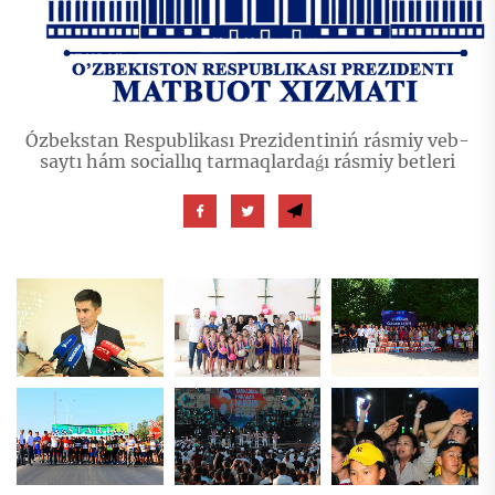
Ózbekstan Respublikası Prezidentiniń rásmiy veb-
saytı hám sociallıq tarmaqlardaǵı rásmiy betleri