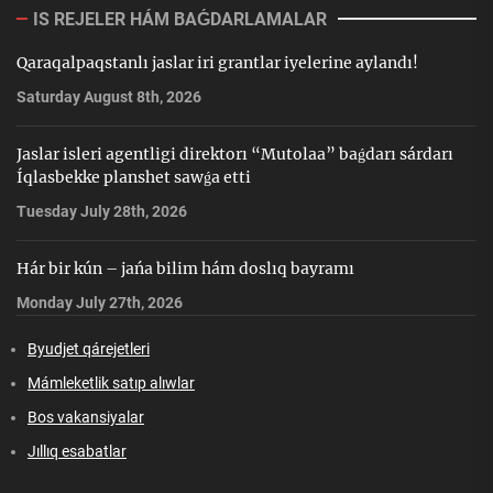
IS REJELER HÁM BAǴDARLAMALAR
Qaraqalpaqstanlı jaslar iri grantlar iyelerine aylandı!
Saturday August 8th, 2026
Jaslar isleri agentligi direktorı “Mutolaa” baǵdarı sárdarı
Íqlasbekke planshet sawǵa etti
Tuesday July 28th, 2026
Hár bir kún – jańa bilim hám doslıq bayramı
Monday July 27th, 2026
Byudjet qárejetleri
Mámleketlik satıp alıwlar
Bos vakansiyalar
Jıllıq esabatlar