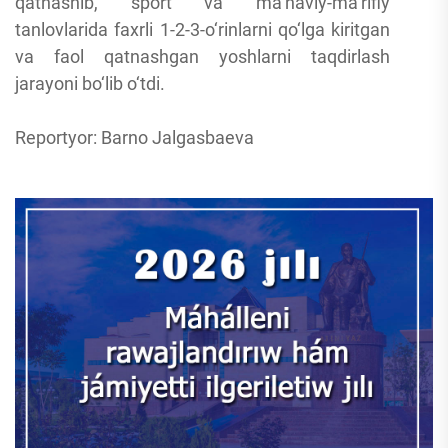
qatnashib, sport va ma’naviy-ma’rifiy
tanlovlarida faxrli 1-2-3-o‘rinlarni qo‘lga kiritgan
va faol qatnashgan yoshlarni taqdirlash
jarayoni bo‘lib o‘tdi.
Reportyor: Barno Jalgasbaeva