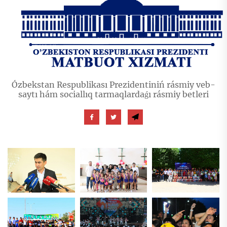
Ózbekstan Respublikası Prezidentiniń rásmiy veb-
saytı hám sociallıq tarmaqlardaǵı rásmiy betleri