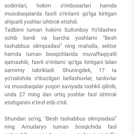
xodimlari, hokim o‘rinbosarlari hamda
musobaqalarda faxrli o‘rinlarni qo‘lga kiritgan
shijoatli yoshlar ishtirok etishdi.
Tadbirni tuman hokimi Sultonboy Yo‘ldashev
ochib berdi va barcha yoshlarni “Besh
tashabbus olimpiadasi” ning mahalla, sektor
hamda tuman bosqichlarida muvaffaqiyatli
qatnashib, faxrli o‘rinlarni qo‘lga kiritgani bilan
samimiy tabrikladi. Shuningdek, 17 ta
yo‘nalishda o‘tkazilgan bellashuvlar, tanlovlar
va musobaqalar yuqori saviyada tashkil qilinib,
unda 27 ming dan ortiq yoshlar faol ishtirok
etishganini e’tirof etib o‘tdi.
Shundan so‘ng, “Besh tashabbus olimpiadasi”
ning Amudaryo tuman bosqichida faol