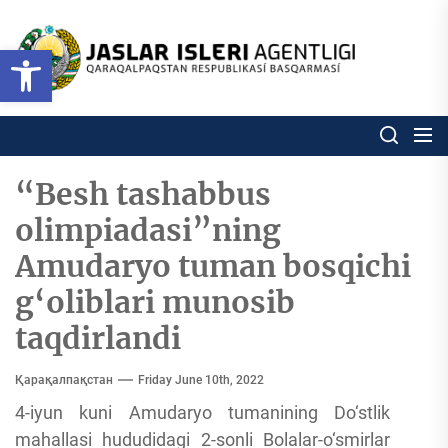
Skip
to
Ózbekstan
Open toolbar
jaslar
the
isleri
content
agentligi
Ózbekstan jaslar isleri agentl
Qaraqalpaqs
Respublikası
basqarması
“Besh tashabbus
olimpiadasi”ning
Amudaryo tuman bosqichi
g‘oliblari munosib
taqdirlandi
Қарақалпақстан
Friday June 10th, 2022
4-iyun kuni Amudaryo tumanining Do‘stlik
mahallasi hududidagi 2-sonli Bolalar-o‘smirlar