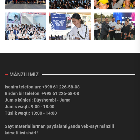
MÁNZILIMIZ
Isenim telefonları: +998 61 226-58-08
Birden bir telefon: +998 61 226-58-08
Jumıs kúnleri: Dúyshembi - Juma
Jumıs waqtı: 9:00 - 18:00
Túslik waqtı: 13:00 - 14:00
Sayt materiallarınan paydalanılǵanda veb-sayt mánzili
kórsetiliwi shárt!