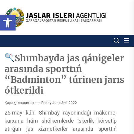
Skip
to
Ózbekstan
Open toolbar
jaslar
the
isleri
content
agentligi
Ózbekstan jaslar isleri agentl
Qaraqalpaqs
Respublikası
basqarması
Shımbayda jas qánigeler
arasında sporttıń
“Badminton” túrinen jarıs
ótkerildi
Қарақалпақстан
Friday June 3rd, 2022
25-may kúni Shımbay rayonındaǵı mákeme,
karxana hám shólkemlerde iskerlik kórsetip
atırǵan jas xizmetkerler arasında sporttıń