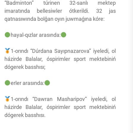
“Badminton” túrinen 32-sanlı mektep
imaratında bellesiwler ótkerildi. 32 jas
qatnasıwında bolģan oyın juwmaǵına kóre:
hayal-qızlar arasında:
1-orındı “Dúrdana Sayıpnazarova” iyeledi, ol
házirde Balalar, óspirimler sport mektebiniń
dógerek basshısı;
erler arasında:
1-orındı “Dawran Masharipov” iyeledi, ol
házirde Balalar, óspirimler sport mektebiniń
dógerek basshısı.