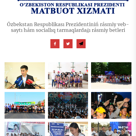
Ózbekstan Respublikası Prezidentiniń rásmiy veb-
saytı hám sociallıq tarmaqlardaǵı rásmiy betleri