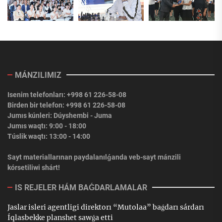
MÁNZILIMIZ
Isenim telefonları: +998 61 226-58-08
Birden bir telefon: +998 61 226-58-08
Jumıs kúnleri: Dúyshembi - Juma
Jumıs waqtı: 9:00 - 18:00
Túslik waqtı: 13:00 - 14:00
Sayt materiallarınan paydalanılǵanda veb-sayt mánzili
kórsetiliwi shárt!
IS REJELER HÁM BAǴDARLAMALAR
Jaslar isleri agentligi direktorı “Mutolaa” baǵdarı sárdarı
Íqlasbekke planshet sawǵa etti