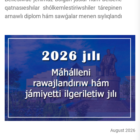
qatnasıeshılar shólkemlestiriwshiler tárepinen
arnawlı diplom hám sawǵalar menen sıylıqlandı
August 2026