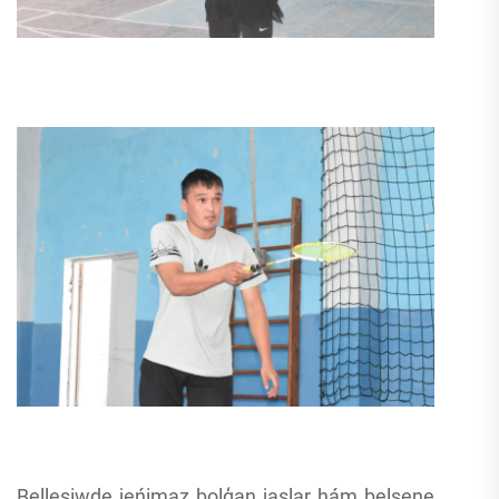
Bellesiwde jeńimaz bolģan jaslar hám belsene