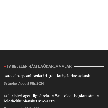
IS REJELER HÁM BAǴDARLAMALAR
Qaraqalpaqstanlı jaslar iri grantlar iyelerine aylandı!
Saturday August 8th, 2026
Jaslar isleri agentligi direktorı “Mutolaa” baǵdarı sárdarı
Íqlasbekke planshet sawǵa etti