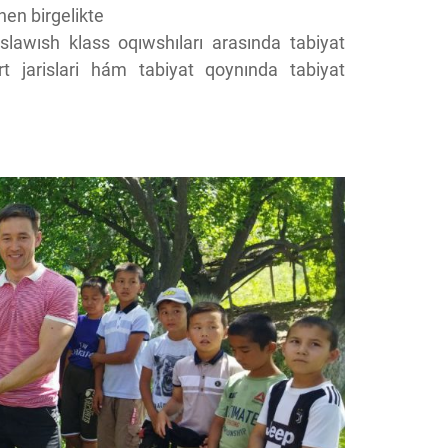
en birgelikte
lawısh klass oqıwshıları arasında tabiyat
t jarislari hám tabiyat qoynında tabiyat