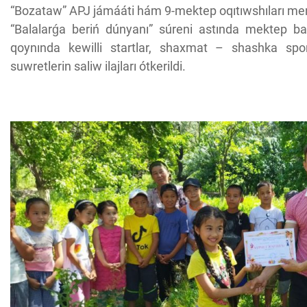
“Bozataw” APJ jámááti hám 9-mektep oqıtıwshıları men
“Balalarǵa beriń dúnyanı” súreni astında mektep bas
qoynında kewilli startlar, shaxmat – shashka spor
suwretlerin saliw ilajları ótkerildi.