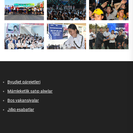
Byudjet qárejetleri
Mámleketlik satıp alıwlar
Bos vakansiyalar
Jıllıq esabatlar