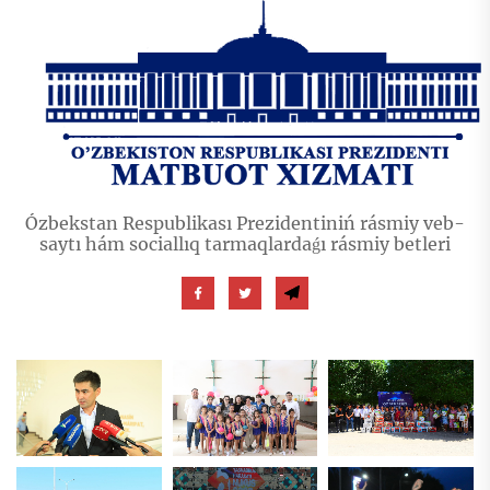
Ózbekstan Respublikası Prezidentiniń rásmiy veb-
saytı hám sociallıq tarmaqlardaǵı rásmiy betleri