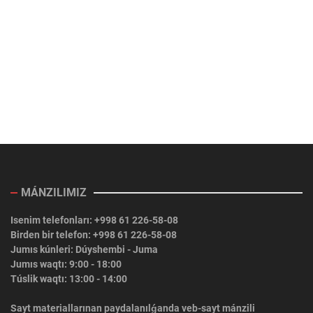
MÁNZILIMIZ
Isenim telefonları: +998 61 226-58-08
Birden bir telefon: +998 61 226-58-08
Jumıs kúnleri: Dúyshembi - Juma
Jumıs waqtı: 9:00 - 18:00
Túslik waqtı: 13:00 - 14:00
Sayt materiallarınan paydalanılǵanda veb-sayt mánzili