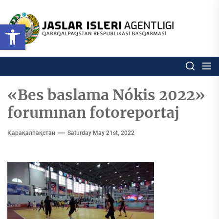
Skip
to
Ózbekstan
Open toolbar
jaslar
the
isleri
content
agentligi
Ózbekstan jaslar isleri agentl
Qaraqalpaqs
Respublikası
basqarması
«Bes baslama Nókis 2022»
forumınan fotoreportaj
Қарақалпақстан
Saturday May 21st, 2022