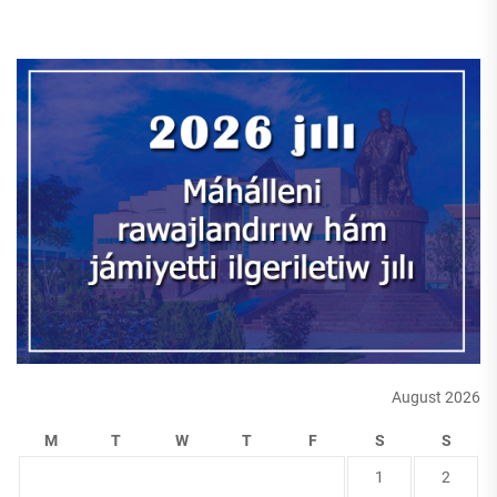
August 2026
M
T
W
T
F
S
S
1
2