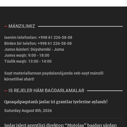
MÁNZILIMIZ
Isenim telefonları: +998 61 226-58-08
Birden bir telefon: +998 61 226-58-08
Jumıs kúnleri: Dúyshembi - Juma
Jumıs waqtı: 9:00 - 18:00
Túslik waqtı: 13:00 - 14:00
Sayt materiallarınan paydalanılǵanda veb-sayt mánzili
kórsetiliwi shárt!
IS REJELER HÁM BAǴDARLAMALAR
Qaraqalpaqstanlı jaslar iri grantlar iyelerine aylandı!
Saturday August 8th, 2026
Jaslar isleri agentligi direktorı “Mutolaa” baǵdarı sárdarı