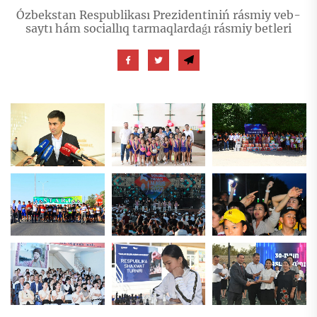
Ózbekstan Respublikası Prezidentiniń rásmiy veb-
saytı hám sociallıq tarmaqlardaǵı rásmiy betleri