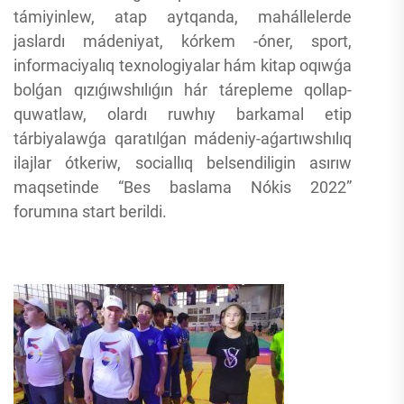
támiyinlew, atap aytqanda, mahállelerde
jaslardı mádeniyat, kórkem -óner, sport,
informaciyalıq texnologiyalar hám kitap oqıwǵa
bolǵan qızıǵıwshılıǵın hár tárepleme qollap-
quwatlaw, olardı ruwhıy barkamal etip
tárbiyalawǵa qaratılǵan mádeniy-aǵartıwshılıq
ilajlar ótkeriw, sociallıq belsendiligin asırıw
maqsetinde “Bes baslama Nókis 2022”
forumına start berildi.