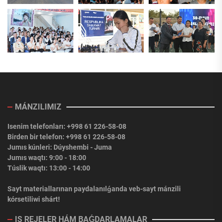
MÁNZILIMIZ
Isenim telefonları: +998 61 226-58-08
Birden bir telefon: +998 61 226-58-08
Jumıs kúnleri: Dúyshembi - Juma
Jumıs waqtı: 9:00 - 18:00
Túslik waqtı: 13:00 - 14:00
Sayt materiallarınan paydalanılǵanda veb-sayt mánzili
kórsetiliwi shárt!
IS REJELER HÁM BAǴDARLAMALAR