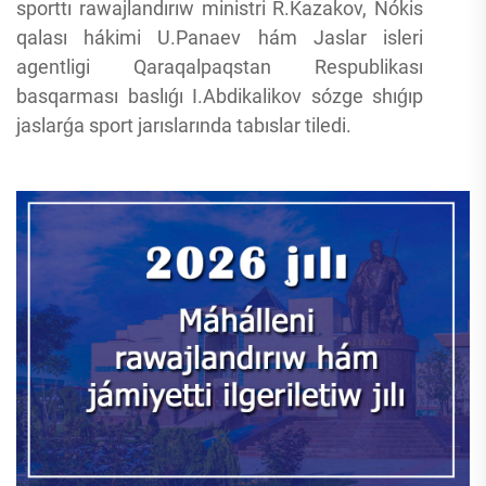
sporttı rawajlandırıw ministri R.Kazakov, Nókis
qalası hákimi U.Panaev hám Jaslar isleri
agentligi Qaraqalpaqstan Respublikası
basqarması baslıǵı I.Abdikalikov sózge shıǵıp
jaslarǵa sport jarıslarında tabıslar tiledi.