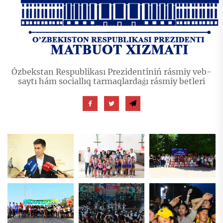
Ózbekstan Respublikası Prezidentiniń rásmiy veb-
saytı hám sociallıq tarmaqlardaǵı rásmiy betleri