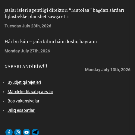
Jaslar isleri agentligi direktorı “Mutolaa” baǵdarı sárdarı
Íqlasbekke planshet sawǵa etti
Tuesday July 28th, 2026
Hár bir kún – jańa bilim hám doslıq bayramı
Monday July 27th, 2026
XABARLANDÍRÍW!!!
Monday July 13th, 2026
Byudjet qárejetleri
Mámleketlik satıp alıwlar
Bos vakansiyalar
Jıllıq esabatlar
Facebook
Instagram
Youtube
Telegram