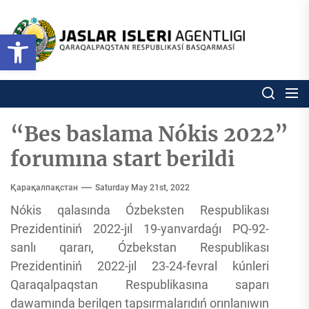
Skip
to
Ózbekstan
Open toolbar
jaslar
the
isleri
content
agentligi
Ózbekstan jaslar isleri agentl
Qaraqalpaqs
Respublikası
basqarması
“Bes baslama Nókis 2022”
forumına start berildi
Қарақалпақстан
Saturday May 21st, 2022
Nókis qalasında Ózbeksten Respublikası
Prezidentiniń 2022-jıl 19-yanvardaǵı PQ-92-
sanlı qararı, Ózbekstan Respublikası
Prezidentiniń 2022-jıl 23-24-fevral kúnleri
Qaraqalpaqstan Respublikasına saparı
dawamında berilgen tapsırmalarıdıń orınlanıwın