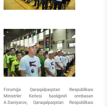
Forumǵa Qaraqalpaqstan Respublikası
Ministrler Keńesi baslıǵıniń orınbasarı
A.Daniyarov, Qaraqalpaqstan Respublikası