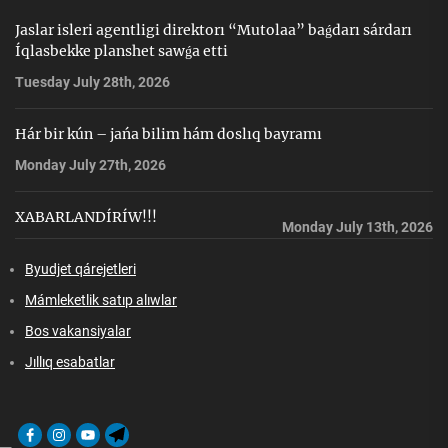
Jaslar isleri agentligi direktorı “Mutolaa” baǵdarı sárdarı
Íqlasbekke planshet sawǵa etti
Tuesday July 28th, 2026
Hár bir kún – jańa bilim hám doslıq bayramı
Monday July 27th, 2026
XABARLANDÍRÍW!!!
Monday July 13th, 2026
Byudjet qárejetleri
Mámleketlik satıp alıwlar
Bos vakansiyalar
Jıllıq esabatlar
Facebook
Instagram
Youtube
Telegram