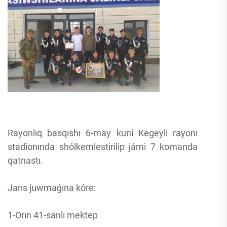
Rayonlıq basqıshı 6-may kuni Kegeyli rayonı
stadionında shólkemlestirilip jámi 7 komanda
qatnastı.
Jarıs juwmaǵına kóre:
1-Orın 41-sanlı mektep