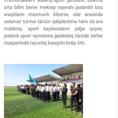
«Temurbekler» áskeriy-sport jarısların ulıwma
orta bilim beriw mektep oqıwshı jaslardıń bos
waqıtların mazmunlı ótkeriw, olar arasında
salamat turmıs tárizin qáliplestiriw hám óz-ara
mádeniy, sport baylanısların jolǵa qoyıw,
jaslardı sport oyınlarına ǵalabalıq tárizde tartıw
maqsetinde rayonlıq basqıshı bolıp ótti.