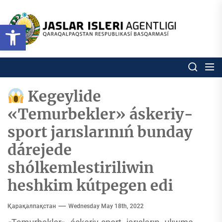
Skip
to
Ózbekstan
Open toolbar
jaslar
the
isleri
content
agentligi
Ózbekstan jaslar isleri agentl
Qaraqalpaqs
Respublikası
basqarması
Kegeylide
«Temurbekler» áskeriy-
sport jarıslarınıń bunday
dárejede
shólkemlestiriliwin
heshkim kútpegen edi
Қарақалпақстан
Wednesday May 18th, 2022