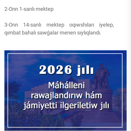
2-Orın 1-sanlı mektep
3-Orın 14-sanlı mektep oqıwshıları iyelep,
qımbat bahalı sawǵalar menen sıylıqlandı.