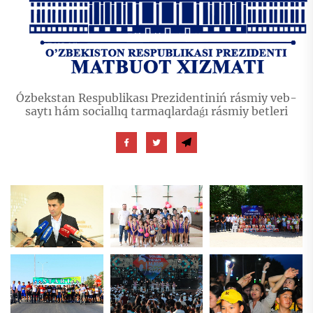
Ózbekstan Respublikası Prezidentiniń rásmiy veb-
saytı hám sociallıq tarmaqlardaǵı rásmiy betleri