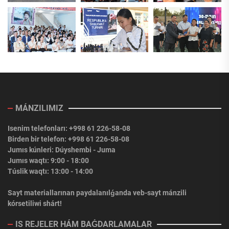
MÁNZILIMIZ
Isenim telefonları: +998 61 226-58-08
Birden bir telefon: +998 61 226-58-08
Jumıs kúnleri: Dúyshembi - Juma
Jumıs waqtı: 9:00 - 18:00
Túslik waqtı: 13:00 - 14:00
Sayt materiallarınan paydalanılǵanda veb-sayt mánzili
kórsetiliwi shárt!
IS REJELER HÁM BAǴDARLAMALAR