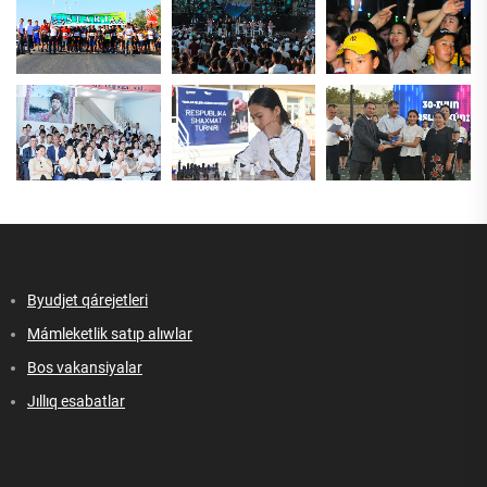
Byudjet qárejetleri
Mámleketlik satıp alıwlar
Bos vakansiyalar
Jıllıq esabatlar