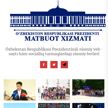
Ózbekstan Respublikası Prezidentiniń rásmiy veb-
saytı hám sociallıq tarmaqlardaǵı rásmiy betleri