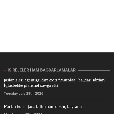
IS REJELER HÁM BAǴDARLAMALAR
Jaslar isleri agentligi direktorı “Mutolaa” baǵdarı sárdarı
Íqlasbekke planshet sawǵa etti
Tuesday July 28th, 2026
Hár bir kún – jańa bilim hám doslıq bayramı