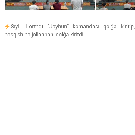
Sıylı 1-orɪndɪ “Jayhun” komandası qolǵa kiriti
basqıshına jollanbanı qolǵa kiritdi.