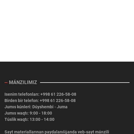
MÁNZILIMIZ
Isenim telefonları: +998 61 226-58-08
Birden bir telefon: +998 61 226-58-08
Jumıs kúnleri: Dúyshembi - Juma
Jumıs waqtı: 9:00 - 18:00
Túslik waqtı: 13:00 - 14:00
Sayt materiallarınan paydalanılǵanda veb-sayt mánzili