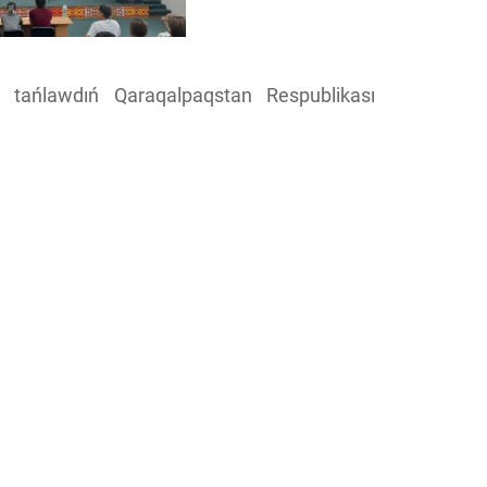
p, tańlawdıń Qaraqalpaqstan Respublikası