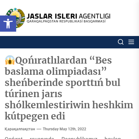
Skip
to
Ózbekstan
Open toolbar
jaslar
the
isleri
content
agentligi
Ózbekstan jaslar isleri agentl
Qaraqalpaqs
Respublikası
basqarması
Qońıratlılardan “Bes
baslama olimpiadası”
sheńberinde sporttıń bul
túrinen jarıs
shólkemlestiriwin heshkim
kútpegen edi
Қарақалпақстан
Thursday May 12th, 2022