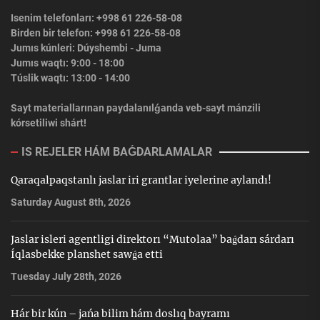
Isenim telefonları: +998 61 226-58-08
Birden bir telefon: +998 61 226-58-08
Jumıs kúnleri: Dúyshembi - Juma
Jumıs waqtı: 9:00 - 18:00
Túslik waqtı: 13:00 - 14:00
Sayt materiallarınan paydalanılǵanda veb-sayt mánzili
kórsetiliwi shárt!
IS REJELER HÁM BAǴDARLAMALAR
Qaraqalpaqstanlı jaslar iri grantlar iyelerine aylandı!
Saturday August 8th, 2026
Jaslar isleri agentligi direktorı “Mutolaa” baǵdarı sárdarı
Íqlasbekke planshet sawǵa etti
Tuesday July 28th, 2026
Hár bir kún – jańa bilim hám doslıq bayramı