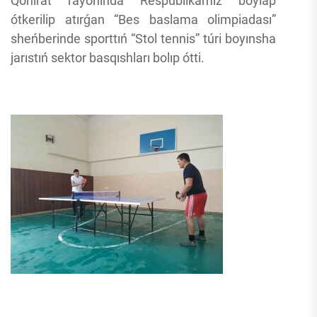
Qońırat rayonında Respublikamız boylap
ótkerilip atırǵan “Bes baslama olimpiadası”
sheńberinde sporttıń “Stol tennis” túri boyınsha
jarıstıń sektor basqıshları bolıp ótti.