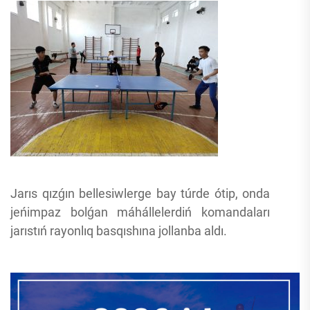
Jarıs qızǵın bellesiwlerge bay túrde ótip, onda
jeńimpaz bolǵan máhállelerdiń komandaları
jarıstıń rayonlıq basqıshına jollanba aldı.