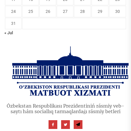
24
25
26
27
28
29
30
31
« Jul
Ózbekstan Respublikası Prezidentiniń rásmiy veb-
saytı hám sociallıq tarmaqlardaǵı rásmiy betleri