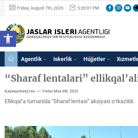
Skip
Facebook
Instagram
Youtu
Te
Friday, August 7th, 2026
5:28:01 PM
to
the
content
Ózbekstan
Open toolbar
jaslar
isleri
Ózbekstan jaslar 
agentligi
Qaraqalpaqs
Agentlik
Iskerlik
Hújjetler
Xızmetl
Respublikası
basqarması
“Sharaf lentalari” ellikqal’al
Қарақалпақстан
Friday May 6th, 2022
Ellikqal’a tumanida “Sharaf lentasi” aksiyasi oʻtkazildi.