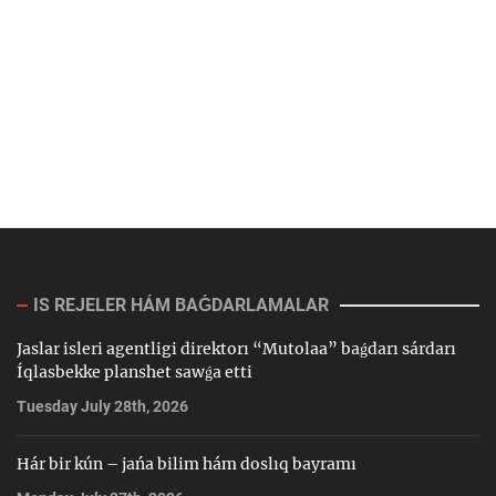
IS REJELER HÁM BAǴDARLAMALAR
Jaslar isleri agentligi direktorı “Mutolaa” baǵdarı sárdarı
Íqlasbekke planshet sawǵa etti
Tuesday July 28th, 2026
Hár bir kún – jańa bilim hám doslıq bayramı