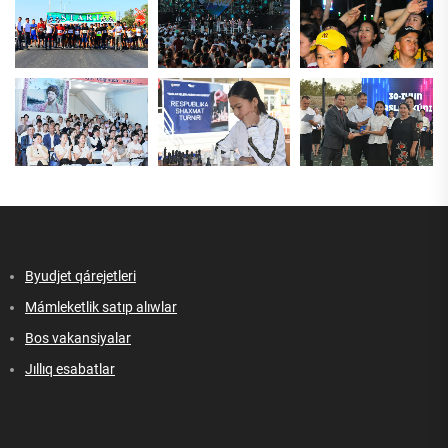
Byudjet qárejetleri
Mámleketlik satıp alıwlar
Bos vakansiyalar
Jıllıq esabatlar