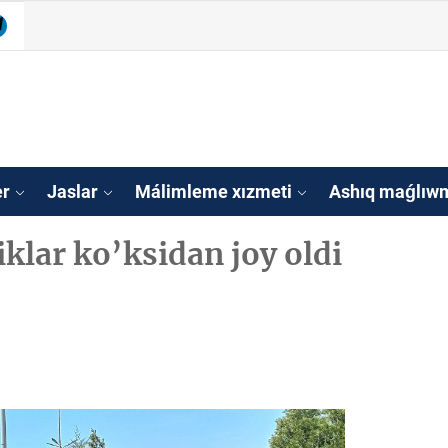
be
legram
isleri agentligi Qa
tan
er
Jaslar
Málimleme xızmeti
Ashıq maǵlıwm
iklar ko’ksidan joy oldi