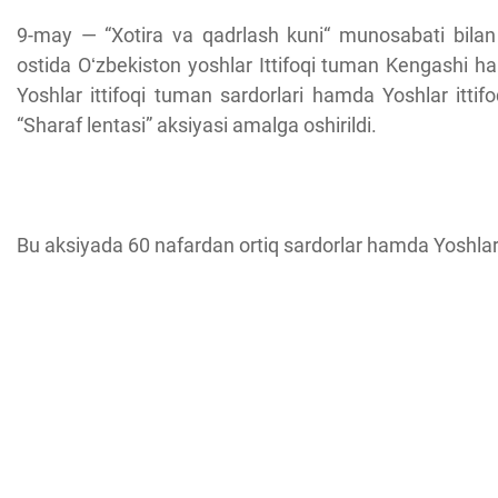
9-may — “Xotira va qadrlash kuni“ munosabati bilan 
ostida Oʻzbekiston yoshlar Ittifoqi tuman Kengashi ha
Yoshlar ittifoqi tuman sardorlari hamda Yoshlar ittifoq
“Sharaf lentasi” aksiyasi amalga oshirildi.
Bu aksiyada 60 nafardan ortiq sardorlar hamda Yoshlar itt