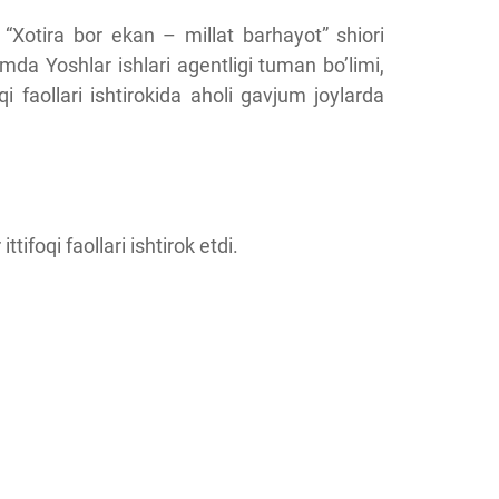
“Xotira bor ekan – millat barhayot” shiori
mda Yoshlar ishlari agentligi tuman bo’limi,
i faollari ishtirokida aholi gavjum joylarda
ifoqi faollari ishtirok etdi.