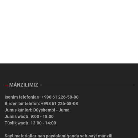
MÁNZILIMIZ
Isenim telefonları: +998 61 226-58-08
Birden bir telefon: +998 61 226-58-08
Jumıs kúnleri: Dúyshembi - Juma
Jumıs waqtı: 9:00 - 18:00
Túslik waqtı: 13:00 - 14:00
Sayt materiallarınan paydalanılǵanda veb-sayt mánzili