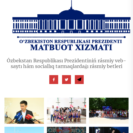
Ózbekstan Respublikası Prezidentiniń rásmiy veb-
saytı hám sociallıq tarmaqlardaǵı rásmiy betleri