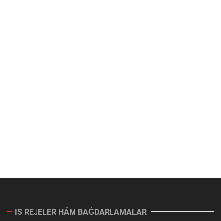
IS REJELER HÁM BAǴDARLAMALAR