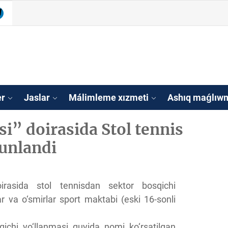
be
legram
isleri agentligi Qa
tan
er
Jaslar
Málimleme xızmeti
Ashıq maǵlıwm
i” doirasida Stol tennis
kunlandi
irasida stol tennisdan sektor bosqichi
 va o‘smirlar sport maktabi (eski 16-sonli
qichi yo‘llanmasi quyida nomi ko‘rsatilgan