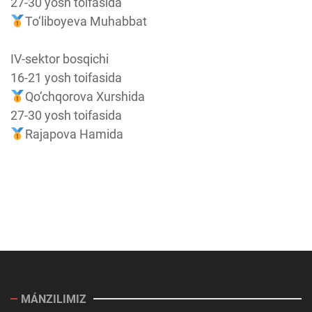
27-30 yosh toifasida
To‘liboyeva Muhabbat
IV-sektor bosqichi
16-21 yosh toifasida
Qo‘chqorova Xurshida
27-30 yosh toifasida
Rajapova Hamida
MÁNZILIMIZ