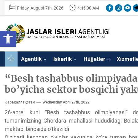
Skip
Facebook
Instagram
Youtu
Te
Friday, August 7th, 2026
4:45:00 AM
to
the
content
Ózbekstan
Open toolbar
jaslar
isleri
Ózbekstan jaslar 
agentligi
Qaraqalpaqs
Agentlik
Iskerlik
Hújjetler
Xızmetl
Respublikası
basqarması
“Besh tashabbus olimpiyadas
bo’yicha sektor bosqichi ya
Қарақалпақстан
Wednesday April 27th, 2022
26-aprel kuni “Besh tashabbus olimpiyadasi” do
tumanimizning Chordara mahallasi hududidagi Bolalar
maktabi binosida o‘tkazildi
Qiziqarli kechgan o‘yinlar yakuniga ko‘ra tuman bos