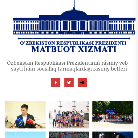
Ózbekstan Respublikası Prezidentiniń rásmiy veb-
saytı hám sociallıq tarmaqlardaǵı rásmiy betleri