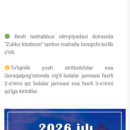
Besh tashabbus olimpiyadasi doirasida
“Zukko kitobxon” tanlovi mahalla bosqichi bo‘lib
o‘tdi.
To‘lqinlik yosh stritbolchilar esa
Qoraqalpog’istonda o‘g‘il bolalar jamoasi faxrli
2-o‘rinni qiz bolalar jamoasi esa faxrli 3-o‘rinni
qo‘lga kiritdilar.