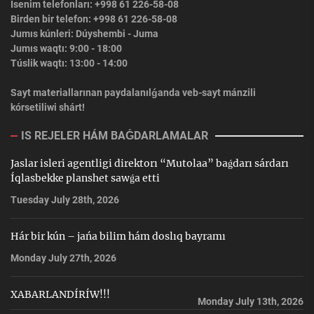
Isenim telefonları: +998 61 226-58-08
Birden bir telefon: +998 61 226-58-08
Jumıs kúnleri: Dúyshembi - Juma
Jumıs waqtı: 9:00 - 18:00
Túslik waqtı: 13:00 - 14:00
Sayt materiallarınan paydalanılǵanda veb-sayt mánzili
kórsetiliwi shárt!
IS REJELER HÁM BAǴDARLAMALAR
Jaslar isleri agentligi direktorı “Mutolaa” baǵdarı sárdarı
Íqlasbekke planshet sawǵa etti
Tuesday July 28th, 2026
Hár bir kún – jańa bilim hám doslıq bayramı
Monday July 27th, 2026
XABARLANDÍRÍW!!!
Monday July 13th, 2026