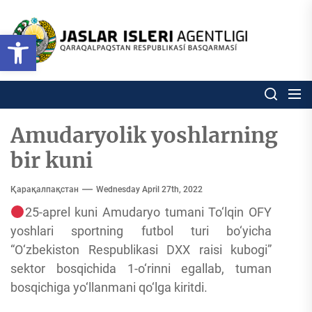
Skip
to
Ózbekstan
Open toolbar
jaslar
the
isleri
content
agentligi
Ózbekstan jaslar isleri agentl
Qaraqalpaqs
Respublikası
basqarması
Amudaryolik yoshlarning
bir kuni
Қарақалпақстан
Wednesday April 27th, 2022
25-aprel kuni Amudaryo tumani To‘lqin OFY
yoshlari sportning futbol turi bo‘yicha
“O‘zbekiston Respublikasi DXX raisi kubogi”
sektor bosqichida 1-o‘rinni egallab, tuman
bosqichiga yo‘llanmani qo‘lga kiritdi.