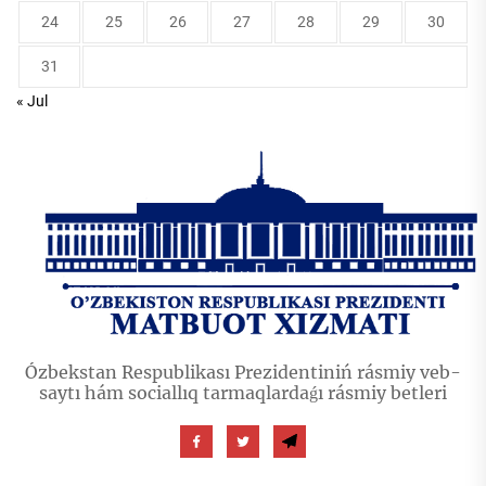
24
25
26
27
28
29
30
31
« Jul
Ózbekstan Respublikası Prezidentiniń rásmiy veb-
saytı hám sociallıq tarmaqlardaǵı rásmiy betleri