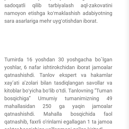
sadoqatli qilib tarbiyalash aql-zakovatini
namoyon etishga koʻmaklashish adabiyotning
sara asarlariga mehr uygʻotishdan iborat.
Turnirda 16 yoshdan 30 yoshgacha bo`lgan
yoshlar, 6 nafar ishtirokchidan iborat jamoalar
qatnashishdi. Tanlov ekspert va hakamlar
xay’ati a’zolari bilan tasdiqlangan savollar va
kitoblar boʻyicha boʻlib oʻtdi. Tanlovning “Tuman
bosqichiga” Umumiy tumanimizning 49
mahallasidan 250 ga yaqin jamoalar
qatnashishdi. Mahalla bosqichida faol
qatnashib, faxrli o‘rinlarni egallagan 1 ta jamoa