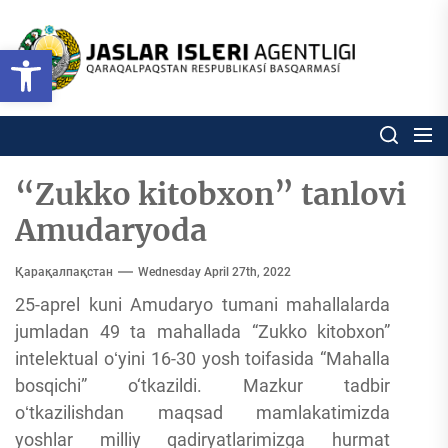
Skip
to
Ózbekstan
Open toolbar
jaslar
the
isleri
content
agentligi
Ózbekstan jaslar isleri agentl
Qaraqalpaqs
Respublikası
basqarması
“Zukko kitobxon” tanlovi
Amudaryoda
Қарақалпақстан
Wednesday April 27th, 2022
25-aprel kuni Amudaryo tumani mahallalarda
jumladan 49 ta mahallada “Zukko kitobxon”
intelektual oʻyini 16-30 yosh toifasida “Mahalla
bosqichi” o‘tkazildi. Mazkur tadbir
oʻtkazilishdan maqsad mamlakatimizda
yoshlar milliy qadiryatlarimizga hurmat