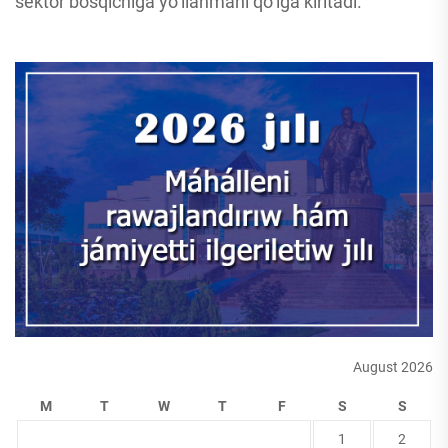
sektor bosqichiga yo‘llanmani qo‘lga kiritadi.
August 2026
M
T
W
T
F
S
S
1
2