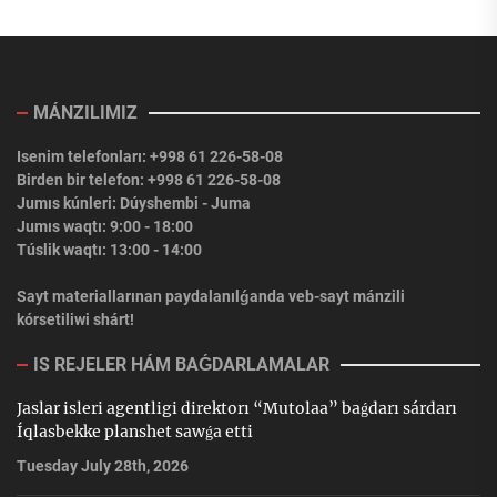
MÁNZILIMIZ
Isenim telefonları: +998 61 226-58-08
Birden bir telefon: +998 61 226-58-08
Jumıs kúnleri: Dúyshembi - Juma
Jumıs waqtı: 9:00 - 18:00
Túslik waqtı: 13:00 - 14:00
Sayt materiallarınan paydalanılǵanda veb-sayt mánzili
kórsetiliwi shárt!
IS REJELER HÁM BAǴDARLAMALAR
Jaslar isleri agentligi direktorı “Mutolaa” baǵdarı sárdarı
Íqlasbekke planshet sawǵa etti
Tuesday July 28th, 2026