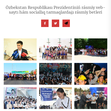
Ózbekstan Respublikası Prezidentiniń rásmiy veb-
saytı hám sociallıq tarmaqlardaǵı rásmiy betleri