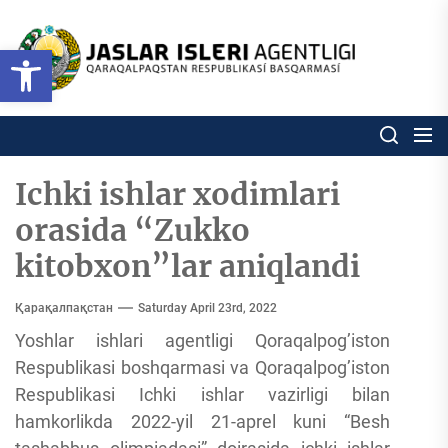
Skip
to
Ózbekstan
Open toolbar
jaslar
the
isleri
content
agentligi
Ózbekstan jaslar isleri agentl
Qaraqalpaqs
Respublikası
basqarması
Ichki ishlar xodimlari
orasida “Zukko
kitobxon”lar aniqlandi
Қарақалпақстан
Saturday April 23rd, 2022
Yoshlar ishlari agentligi Qoraqalpog’iston
Respublikasi boshqarmasi va Qoraqalpog’iston
Respublikasi Ichki ishlar vazirligi bilan
hamkorlikda 2022-yil 21-aprel kuni “Besh