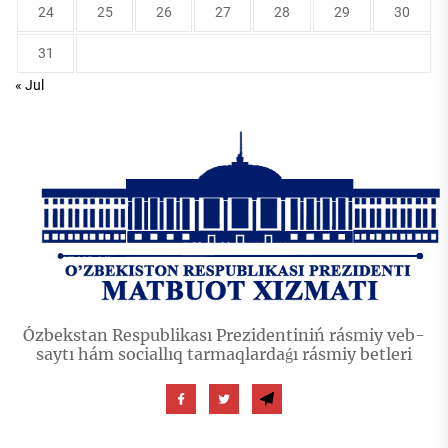
24
25
26
27
28
29
30
31
« Jul
Ózbekstan Respublikası Prezidentiniń rásmiy veb-
saytı hám sociallıq tarmaqlardaǵı rásmiy betleri