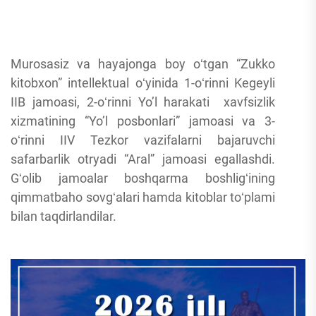
Murosasiz va hayajonga boy oʻtgan “Zukko
kitobxon” intellektual oʻyinida 1-oʻrinni Kegeyli
IIB jamoasi, 2-oʻrinni Yo’l harakati xavfsizlik
xizmatining “Yo’l posbonlari” jamoasi va 3-
oʻrinni IIV Tezkor vazifalarni bajaruvchi
safarbarlik otryadi “Aral” jamoasi egallashdi.
Gʻolib jamoalar boshqarma boshligʻining
qimmatbaho sovgʻalari hamda kitoblar toʻplami
bilan taqdirlandilar.