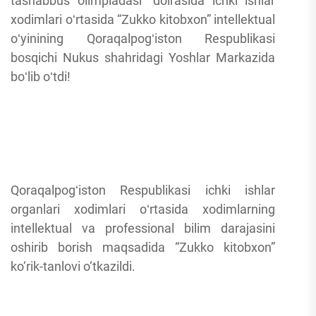
tashabbus olimpiadasi” doirasida ichki ishlar
xodimlari oʻrtasida “Zukko kitobxon” intellektual
oʻyinining Qoraqalpogʻiston Respublikasi
bosqichi Nukus shahridagi Yoshlar Markazida
boʻlib oʻtdi!
Qoraqalpogʻiston Respublikasi ichki ishlar
organlari xodimlari oʻrtasida xodimlarning
intellektual va professional bilim darajasini
oshirib borish maqsadida “Zukko kitobxon”
ko‘rik-tanlovi o‘tkazildi.