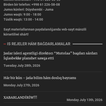
Birden bir telefon: +998 61 226-58-08
Jumıs kúnleri: Dúyshembi - Juma
Jumıs waqtı: 9:00 - 18:00
Túslik waqtı: 13:00 - 14:00
Sayt materiallarınan paydalanılǵanda veb-sayt mánzili
kórsetiliwi shárt!
IS REJELER HÁM BAǴDARLAMALAR
Jaslar isleri agentligi direktorı “Mutolaa” baǵdarı sárdarı
Íqlasbekke planshet sawǵa etti
Tuesday July 28th, 2026
Hár bir kún – jańa bilim hám doslıq bayramı
Monday July 27th, 2026
XABARLANDÍRÍW!!!
Monday July 13th, 2026