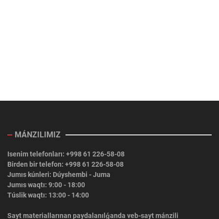
MÁNZILIMIZ
Isenim telefonları: +998 61 226-58-08
Birden bir telefon: +998 61 226-58-08
Jumıs kúnleri: Dúyshembi - Juma
Jumıs waqtı: 9:00 - 18:00
Túslik waqtı: 13:00 - 14:00
Sayt materiallarınan paydalanılǵanda veb-sayt mánzili