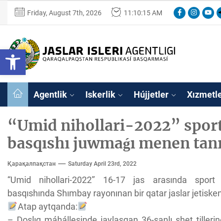
Skip
Facebook
Instagra
Yout
Friday, August 7th, 2026
11:10:15 AM
to
the
content
Ózbekstan
Open toolbar
jaslar
isleri
Ózbekstan jaslar 
agentligi
Qaraqalpaqs
Agentlik
Iskerlik
Hújjetler
Xızmetl
Respublikası
basqarması
“Umid nihollari-2022” sport 
basqıshı juwmaǵı menen tan
Қарақалпақстан
Saturday April 23rd, 2022
“Umid nihollari-2022” 16-17 jas arasında sport j
basqıshında Shımbay rayonınan bir qatar jaslar jetiskenl
Atap aytqanda:
– Doslıq máhállesinde jaylasqan 36-sanlı shet tilleri