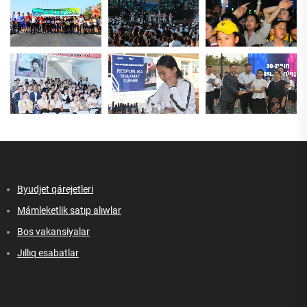
Byudjet qárejetleri
Mámleketlik satıp alıwlar
Bos vakansiyalar
Jıllıq esabatlar