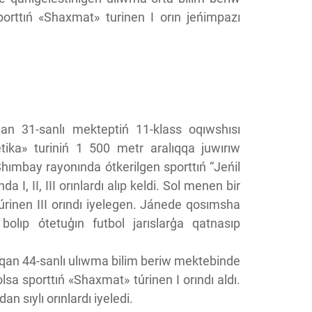
orttıń «Shaxmat» turinen I orın jeńimpazı
an 31-sanlı mekteptiń 11-klass oqıwshısı
tika» turiniń 1 500 metr aralıqqa juwırıw
Shımbay rayonında ótkerilgen sporttıń “Jeńil
da I, II, III orınlardı alıp keldi. Sol menen bir
úrinen III orındı iyelegen. Jánede qosımsha
olıp ótetuģın futbol jarıslarģa qatnasıp
asqan 44-sanlı ulıwma bilim beriw mektebinde
sa sporttıń «Shaxmat» túrinen I orındı aldı.
 sıylı orınlardı iyeledi.