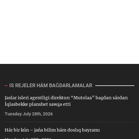
IS REJELER HÁM BAǴDARLAMALAR
Jaslar isleri agentligi direktorı “Mutolaa” baǵdarı sárdarı
Íqlasbekke planshet sawǵa etti
Tuesday July 28th, 2026
Hár bir kún – jańa bilim hám doslıq bayramı