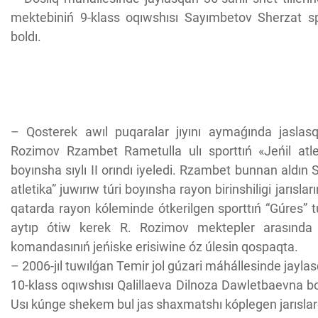
mektebiniń 9-klass oqıwshısı Sayımbetov Sherzat sp
boldı.
– Qosterek awıl puqaralar jıyını aymaǵında jaslasq
Rozimov Rzambet Rametulla ulı sporttıń «Jeńil atle
boyınsha sıylı II orındı iyeledi. Rzambet bunnan aldın 
atletika” juwırıw túri boyınsha rayon birinshiligi jarısların
qatarda rayon kóleminde ótkerilgen sporttıń “Gúres” t
aytıp ótiw kerek R. Rozimov mektepler arasında b
komandasınıń jeńiske erisiwine óz úlesin qospaqta.
– 2006-jıl tuwılǵan Temir jol gúzari máhállesinde jayl
10-klass oqıwshısı Qalillaeva Dilnoza Dawletbaevna bol
Usı kúnge shekem bul jas shaxmatshı kóplegen jarıslardan