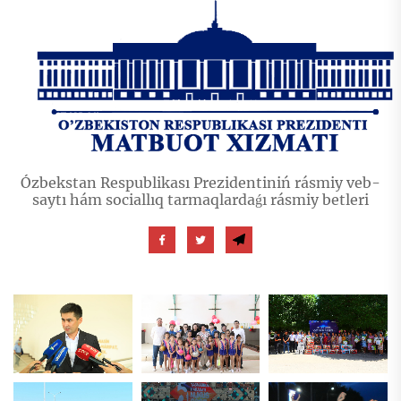
Ózbekstan Respublikası Prezidentiniń rásmiy veb-
saytı hám sociallıq tarmaqlardaǵı rásmiy betleri