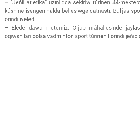
– “Jeńil atletika” uzınlıqqa sekiriw túrinen 44-mekte
kúshine isengen halda bellesiwge qatnastı. Bul jas spor
orındı iyeledi.
– Elede dawam etemiz: Orjap máhállesinde jaylas
oqıwshıları bolsa vadminton sport túrinen I orındı jeńip a