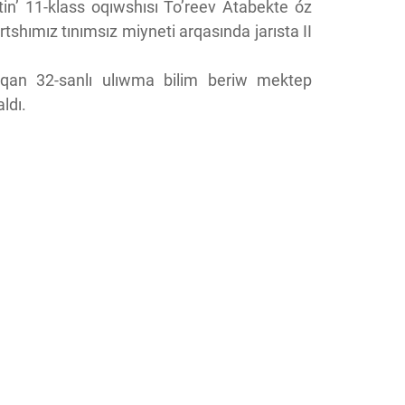
ptin’ 11-klass oqıwshısı To’reev Atabekte óz
tshımız tınımsız miyneti arqasında jarısta II
qan 32-sanlı ulıwma bilim beriw mektep
ldı.