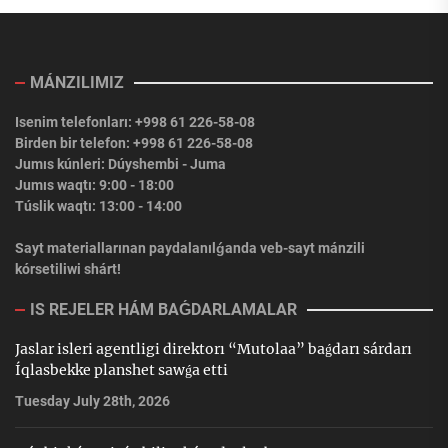
MÁNZILIMIZ
Isenim telefonları: +998 61 226-58-08
Birden bir telefon: +998 61 226-58-08
Jumıs kúnleri: Dúyshembi - Juma
Jumıs waqtı: 9:00 - 18:00
Túslik waqtı: 13:00 - 14:00
Sayt materiallarınan paydalanılǵanda veb-sayt mánzili
kórsetiliwi shárt!
IS REJELER HÁM BAǴDARLAMALAR
Jaslar isleri agentligi direktorı “Mutolaa” baǵdarı sárdarı
Íqlasbekke planshet sawǵa etti
Tuesday July 28th, 2026