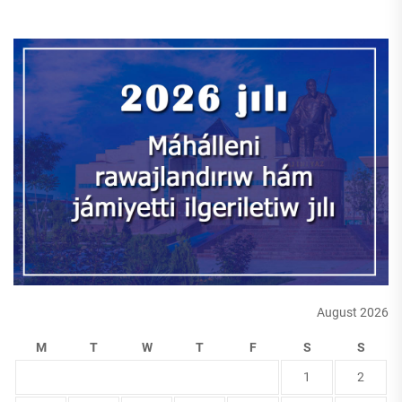
August 2026
M
T
W
T
F
S
S
1
2