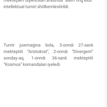
mektepleri oqıwshıları arasında “Bilim ring kids”
intellektual turniri shólkemlestirildi.
Turnir juwmaǵına bola, 3-orındı 27-sanlı
mekteptiń “Aristokrat”, 2-orındı “Divergent”
sonday-aq, 1-orındı 36-sanlı mekteptiń
“Kosmos” komandaları iyeledi.