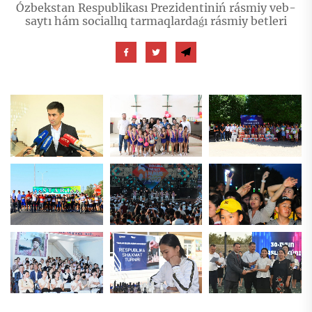
Ózbekstan Respublikası Prezidentiniń rásmiy veb-
saytı hám sociallıq tarmaqlardaǵı rásmiy betleri