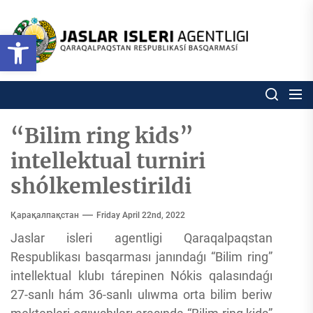
Skip
to
Ózbekstan
Open toolbar
jaslar
the
isleri
content
agentligi
Ózbekstan jaslar isleri agentl
Qaraqalpaqs
Respublikası
basqarması
“Bilim ring kids”
intellektual turniri
shólkemlestirildi
Қарақалпақстан
Friday April 22nd, 2022
Jaslar isleri agentligi Qaraqalpaqstan
Respublikası basqarması janındaǵı “Bilim ring”
intellektual klubı tárepinen Nókis qalasındaǵı
27-sanlı hám 36-sanlı ulıwma orta bilim beriw