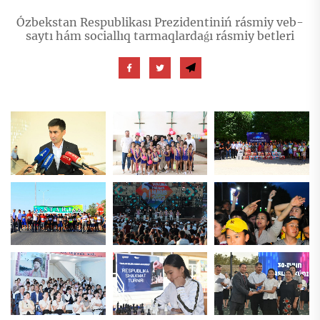
Ózbekstan Respublikası Prezidentiniń rásmiy veb-
saytı hám sociallıq tarmaqlardaǵı rásmiy betleri