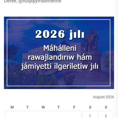
Derek: @huqiqiymalimleme
August 2026
M
T
W
T
F
S
S
1
2