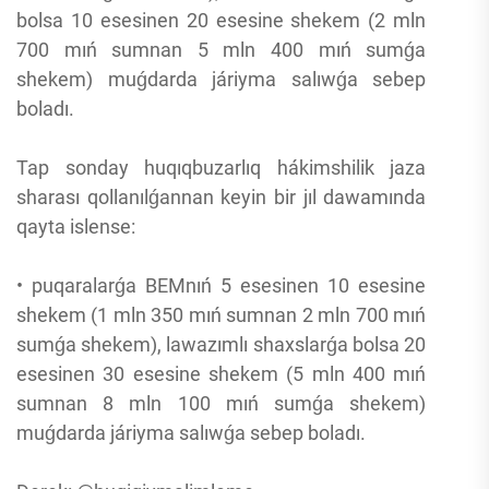
bolsa 10 esesinen 20 esesine shekem (2 mln
700 mıń sumnan 5 mln 400 mıń sumǵa
shekem) muǵdarda járiyma salıwǵa sebep
boladı.
Tap sonday huqıqbuzarlıq hákimshilik jaza
sharası qollanılǵannan keyin bir jıl dawamında
qayta islense:
• puqaralarǵa BEMnıń 5 esesinen 10 esesine
shekem (1 mln 350 mıń sumnan 2 mln 700 mıń
sumǵa shekem), lawazımlı shaxslarǵa bolsa 20
esesinen 30 esesine shekem (5 mln 400 mıń
sumnan 8 mln 100 mıń sumǵa shekem)
muǵdarda járiyma salıwǵa sebep boladı.