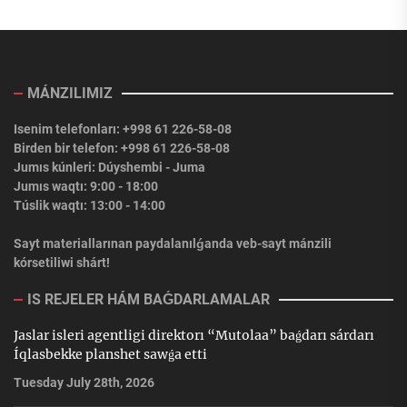
MÁNZILIMIZ
Isenim telefonları: +998 61 226-58-08
Birden bir telefon: +998 61 226-58-08
Jumıs kúnleri: Dúyshembi - Juma
Jumıs waqtı: 9:00 - 18:00
Túslik waqtı: 13:00 - 14:00
Sayt materiallarınan paydalanılǵanda veb-sayt mánzili
kórsetiliwi shárt!
IS REJELER HÁM BAǴDARLAMALAR
Jaslar isleri agentligi direktorı “Mutolaa” baǵdarı sárdarı
Íqlasbekke planshet sawǵa etti
Tuesday July 28th, 2026