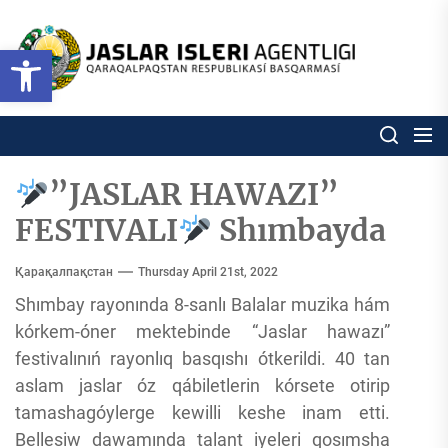
Skip
to
Ózbekstan
Open toolbar
jaslar
the
isleri
content
agentligi
Ózbekstan jaslar isleri agentl
Qaraqalpaqs
Respublikası
basqarması
”JASLAR HAWAZI”
FESTIVALI
Shımbayda
Қарақалпақстан
Thursday April 21st, 2022
Shımbay rayonında 8-sanlı Balalar muzika hám
kórkem-óner mektebinde “Jaslar hawazı”
festivalınıń rayonlıq basqıshı ótkerildi. 40 tan
aslam jaslar óz qábiletlerin kórsete otirip
tamashagóylerge kewilli keshe inam etti.
Bellesiw dawamında talant iyeleri qosımsha