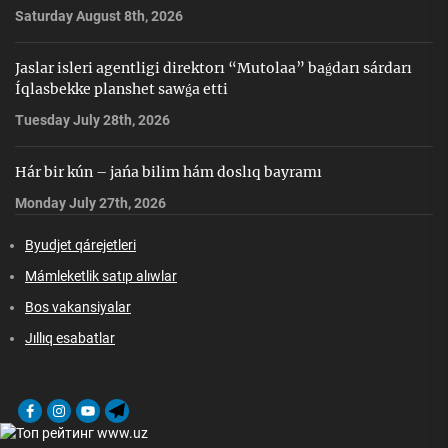
Saturday August 8th, 2026
Jaslar isleri agentligi direktorı “Mutolaa” baǵdarı sárdarı
Íqlasbekke planshet sawǵa etti
Tuesday July 28th, 2026
Hár bir kún – jańa bilim hám doslıq bayramı
Monday July 27th, 2026
Byudjet qárejetleri
Mámleketlik satıp alıwlar
Bos vakansiyalar
Jıllıq esabatlar
Facebook
Instagram
Youtube
Telegram