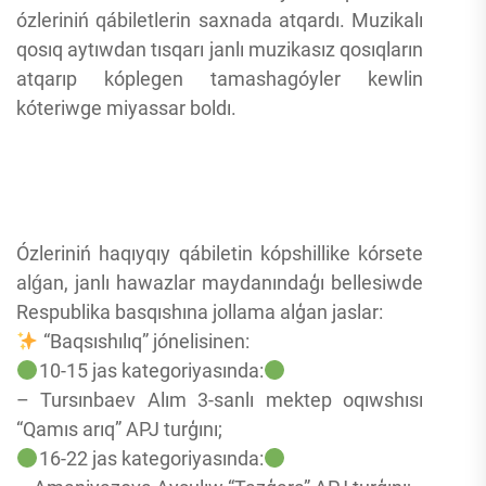
ózleriniń qábiletlerin saxnada atqardı. Muzikalı
qosıq aytıwdan tısqarı janlı muzikasız qosıqların
atqarıp kóplegen tamashagóyler kewlin
kóteriwge miyassar boldı.
Ózleriniń haqıyqıy qábiletin kópshillike kórsete
alǵan, janlı hawazlar maydanındaģı bellesiwde
Respublika basqıshına jollama alģan jaslar:
“Baqsıshılıq” jónelisinen:
10-15 jas kategoriyasında:
– Tursınbaev Alım 3-sanlı mektep oqıwshısı
“Qamıs arıq” APJ turģını;
16-22 jas kategoriyasında: