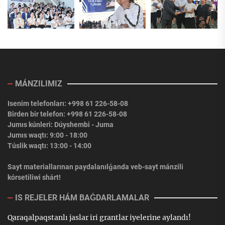
MÁNZILIMIZ
Isenim telefonları: +998 61 226-58-08
Birden bir telefon: +998 61 226-58-08
Jumıs kúnleri: Dúyshembi - Juma
Jumıs waqtı: 9:00 - 18:00
Túslik waqtı: 13:00 - 14:00
Sayt materiallarınan paydalanılǵanda veb-sayt mánzili
kórsetiliwi shárt!
IS REJELER HÁM BAǴDARLAMALAR
Qaraqalpaqstanlı jaslar iri grantlar iyelerine aylandı!