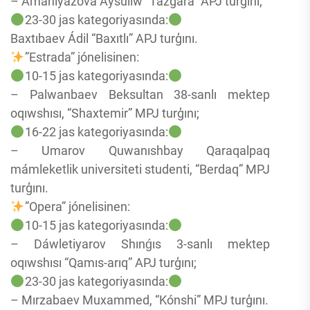
– Amaniyazova Aysulıw “Tazģara” APJ turģını;
23-30 jas kategoriyasında:
Baxtıbaev Ádil “Baxıtlı” APJ turģını.
”Estrada” jónelisinen:
10-15 jas kategoriyasında:
– Palwanbaev Beksultan 38-sanlı mektep
oqıwshısı, “Shaxtemir” MPJ turģını;
16-22 jas kategoriyasında:
– Umarov Quwanıshbay Qaraqalpaq
mámleketlik universiteti studenti, “Berdaq” MPJ
turģını.
”Opera” jónelisinen:
10-15 jas kategoriyasında:
– Dáwletiyarov Shınǵıs 3-sanlı mektep
oqıwshısı “Qamıs-arıq” APJ turģını;
23-30 jas kategoriyasında:
– Mırzabaev Muxammed, “Kónshi” MPJ turģını.