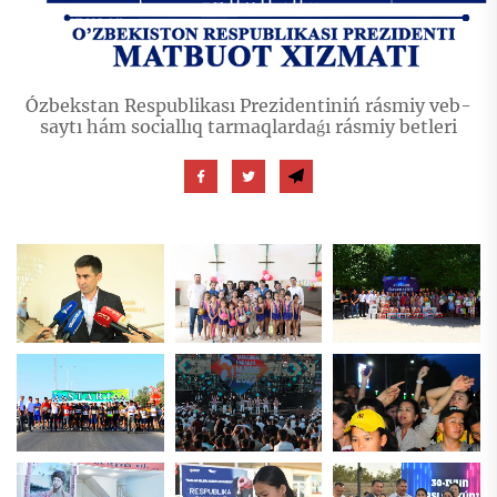
Ózbekstan Respublikası Prezidentiniń rásmiy veb-
saytı hám sociallıq tarmaqlardaǵı rásmiy betleri