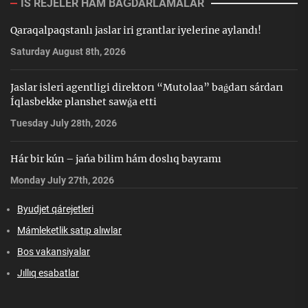
IS REJELER HÁM BAǴDARLAMALAR
Qaraqalpaqstanlı jaslar iri grantlar iyelerine aylandı!
Saturday August 8th, 2026
Jaslar isleri agentligi direktorı “Mutolaa” baǵdarı sárdarı
Íqlasbekke planshet sawǵa etti
Tuesday July 28th, 2026
Hár bir kún – jańa bilim hám doslıq bayramı
Monday July 27th, 2026
Byudjet qárejetleri
Mámleketlik satıp alıwlar
Bos vakansiyalar
Jıllıq esabatlar