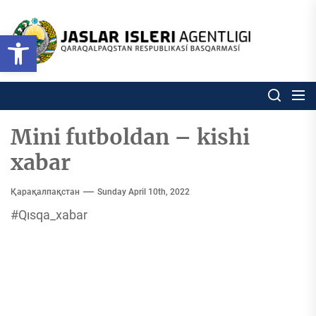
Skip
to
Ózbekstan
Open toolbar
jaslar
the
isleri
content
agentligi
Ózbekstan jaslar isleri agentl
Qaraqalpaqs
Respublikası
basqarması
Mini futboldan – kishi
xabar
Қарақалпақстан
Sunday April 10th, 2022
#Qısqa_xabar