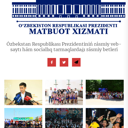
Ózbekstan Respublikası Prezidentiniń rásmiy veb-
saytı hám sociallıq tarmaqlardaǵı rásmiy betleri