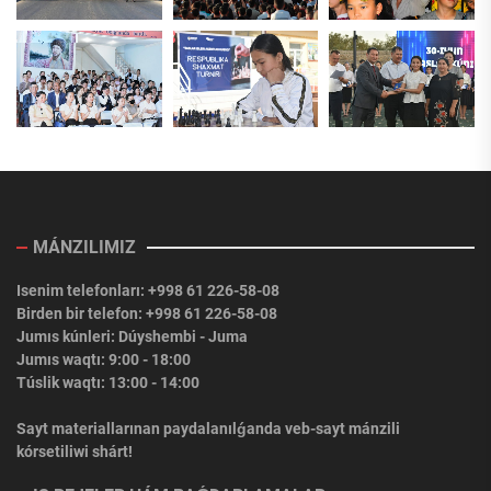
MÁNZILIMIZ
Isenim telefonları: +998 61 226-58-08
Birden bir telefon: +998 61 226-58-08
Jumıs kúnleri: Dúyshembi - Juma
Jumıs waqtı: 9:00 - 18:00
Túslik waqtı: 13:00 - 14:00
Sayt materiallarınan paydalanılǵanda veb-sayt mánzili
kórsetiliwi shárt!