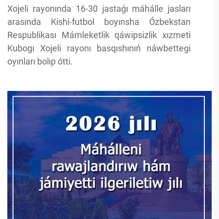
Xojeli rayonında 16-30 jastaǵı máhálle jasları
arasında Kishi-futbol boyınsha Ózbekstan
Respublikası Mámleketlik qáwipsizlik xızmeti
Kubogı Xojeli rayonı basqıshınıń náwbettegi
oyınları bolıp ótti.