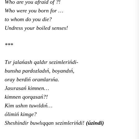
Who are you afraid of ?!
Who were you born for …
to whom do you die?
Undress your boiled senses!
***
Tır jalańash qaldır sezimlerińdi-
bunsha pardozladıń, boyandıń,
oray berdiń oramlarıńa.
Jasırasań kimnen…
kimnen qorqasań?!
Kim ushın tuwıldıń…
ólimiń kimge?
Sheshindir buwlıqqan sezimlerińdi!
(úzindi)