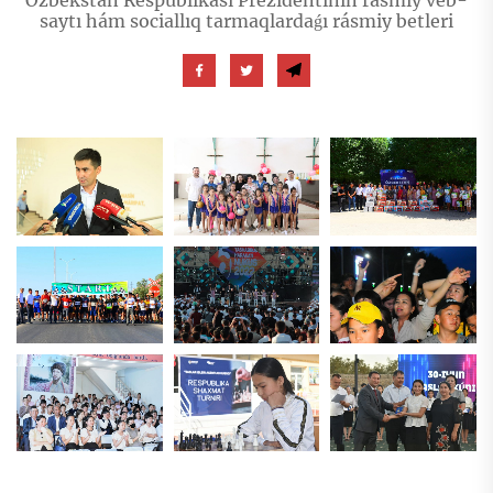
Ózbekstan Respublikası Prezidentiniń rásmiy veb-
saytı hám sociallıq tarmaqlardaǵı rásmiy betleri