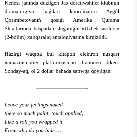
Keńesi janında dúzilgen Jas dóretiwshiler klubınıń
dramaturgiya baǵdarı koordinatorı Aygúl
Qosımbetovanıń qosıǵı Amerika Qurama
Shtatlarında baspadan shıǵatuǵın «Uzbek writers»
(2-bólim) xalıqaralıq antalogiyasına kirgizildi.
Házirgi waqıtta bul kitaptıń elektron nusqası
«amazon.com» platformasınan dizimnen ótken.
Sonday-aq, ol 2 dollar bahada satıwǵa qoyılǵan.
—————————-
Leave your feelings naked-
there so much paint, touch applied,
Like a roll you wrapped it.
From who do you hide …