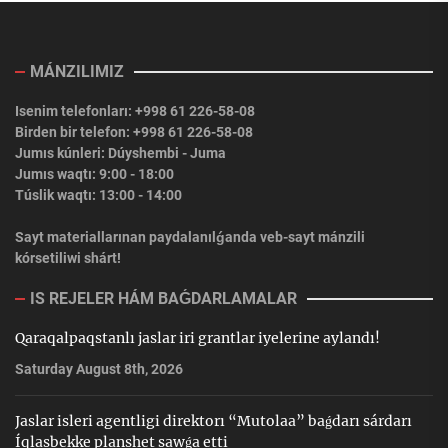
MÁNZILIMIZ
Isenim telefonları: +998 61 226-58-08
Birden bir telefon: +998 61 226-58-08
Jumıs kúnleri: Dúyshembi - Juma
Jumıs waqtı: 9:00 - 18:00
Túslik waqtı: 13:00 - 14:00
Sayt materiallarınan paydalanılǵanda veb-sayt mánzili
kórsetiliwi shárt!
IS REJELER HÁM BAǴDARLAMALAR
Qaraqalpaqstanlı jaslar iri grantlar iyelerine aylandı!
Saturday August 8th, 2026
Jaslar isleri agentligi direktorı “Mutolaa” baǵdarı sárdarı
Íqlasbekke planshet sawǵa etti