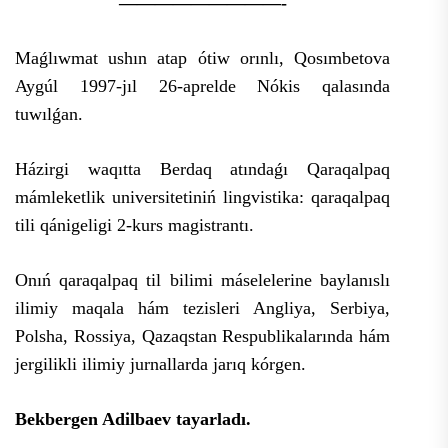
—————————-
Maǵlıwmat ushın atap ótiw orınlı, Qosımbetova
Aygúl 1997-jıl 26-aprelde Nókis qalasında
tuwılǵan.
Házirgi waqıtta Berdaq atındaǵı Qaraqalpaq
mámleketlik universitetiniń lingvistika: qaraqalpaq
tili qánigeligi 2-kurs magistrantı.
Onıń qaraqalpaq til bilimi máselelerine baylanıslı
ilimiy maqala hám tezisleri Angliya, Serbiya,
Polsha, Rossiya, Qazaqstan Respublikalarında hám
jergilikli ilimiy jurnallarda jarıq kórgen.
Bekbergen Adilbaev tayarladı.