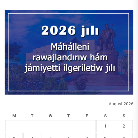
August 2026
M
T
W
T
F
S
S
1
2