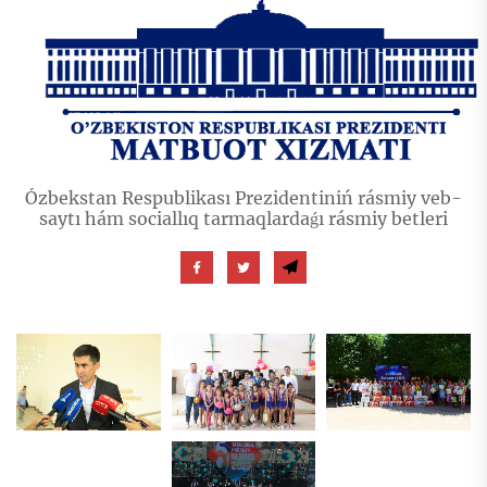
Ózbekstan Respublikası Prezidentiniń rásmiy veb-
saytı hám sociallıq tarmaqlardaǵı rásmiy betleri