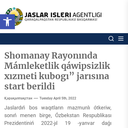
Skip
to
Ózbekstan
Open toolbar
jaslar
the
isleri
content
agentligi
Ózbekstan jaslar isleri agentl
Qaraqalpaqs
Respublikası
basqarması
Shomanay Rayonında
Mámleketlik qáwipsizlik
xızmeti kubogı” jarısına
start berildi
Қарақалпақстан
Tuesday April 5th, 2022
Jaslardıń bos waqıtların mazmunlı ótkeriw,
sonıń menen birge, Ózbekstan Respublikası
Prezidentiniń 2022-jıl 19 -yanvar daǵı