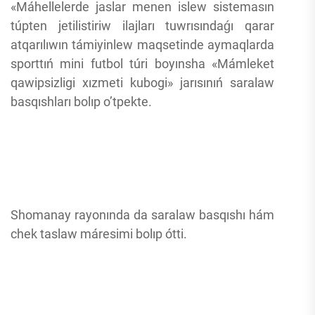
«Máhellelerde jaslar menen islew sistemasın
túpten jetilistiriw ilajları tuwrısındaǵı qarar
atqarılıwın támiyinlew maqsetinde aymaqlarda
sporttıń mini futbol túri boyınsha «Mámleket
qawipsizligi xızmeti kubogi» jarısınıń saralaw
basqıshları bolıp o’tpekte.
Shomanay rayonında da saralaw basqıshı hám
chek taslaw máresimi bolıp ótti.