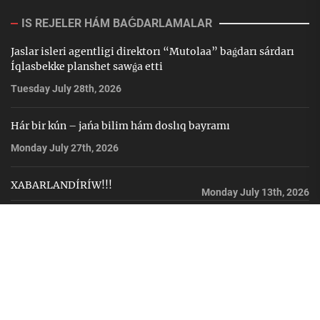
IS REJELER HÁM BAǴDARLAMALAR
Jaslar isleri agentligi direktorı “Mutolaa” baǵdarı sárdarı
Íqlasbekke planshet sawǵa etti
Tuesday July 28th, 2026
Hár bir kún – jańa bilim hám doslıq bayramı
Monday July 27th, 2026
XABARLANDÍRÍW!!!
Monday July 13th, 2026
Byudjet qárejetleri
Mámleketlik satıp alıwlar
Bos vakansiyalar
Jıllıq esabatlar