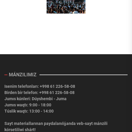
MÁNZILIMIZ
Isenim telefonları: +998 61 226-58-08
Birden bir telefon: +998 61 226-58-08
Jumıs kúnleri: Dúyshembi - Juma
Jumıs waqtı: 9:00 - 18:00
Túslik waqtı: 13:00 - 14:00
Sayt materiallarınan paydalanılǵanda veb-sayt mánzili
kórsetiliwi shárt!