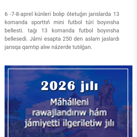
6 -7-8-aprel kúnleri bolıp ótetuǵın jarıslarda 13
komanda sporttıń mini futbol túri boyınsha
bellesti. taǵı 13 komanda futbol boyınsha
bellesedi. Jámi esapta 250 den aslam jaslardı
jarısqa qamtıp alıw názerde tutılǵan.