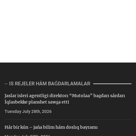
IS REJELER HÁM BAǴDARLAMALAR
Jaslar isleri agentligi direktorı “Mutolaa” baǵdarı sárdarı
Íqlasbekke planshet sawǵa etti
Tuesday July 28th, 2026
Hár bir kún – jańa bilim hám doslıq bayramı