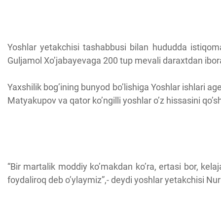
Yoshlar yetakchisi tashabbusi bilan hududda istiqoma
Guljamol Xo’jabayevaga 200 tup mevali daraxtdan iborat
Yaxshilik bog’ining bunyod bo’lishiga Yoshlar ishlari ag
Matyakupov va qator ko’ngilli yoshlar o’z hissasini qo’sh
“Bir martalik moddiy ko’makdan ko’ra, ertasi bor, kela
foydaliroq deb o’ylaymiz”,- deydi yoshlar yetakchisi N