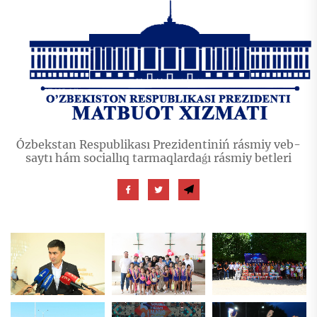
Ózbekstan Respublikası Prezidentiniń rásmiy veb-
saytı hám sociallıq tarmaqlardaǵı rásmiy betleri