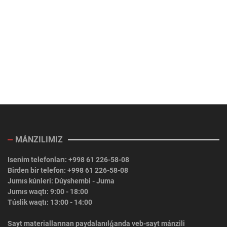
MÁNZILIMIZ
Isenim telefonları: +998 61 226-58-08
Birden bir telefon: +998 61 226-58-08
Jumıs kúnleri: Dúyshembi - Juma
Jumıs waqtı: 9:00 - 18:00
Túslik waqtı: 13:00 - 14:00
Sayt materiallarınan paydalanılǵanda veb-sayt mánzili