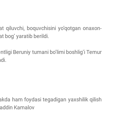
t qiluvchi, boquvchisini yo’qotgan onaxon-
 bog’ yaratib berildi.
entligi Beruniy tumani bo’limi boshlig’i Temur
di.
jakda ham foydasi tegadigan yaxshilik qilish
uraddin Kamalov