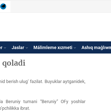
am
tube
Telegram
isleri agentligi Qa
tan
er
Jaslar
Málimleme xızmeti
Ashıq maǵlıwm
 qoladi
id berish ulug’ fazilat. Buyuklar aytganidek,
ida Beruniy tumani “Beruniy” OFy yoshlar
pchilikka ibrat.