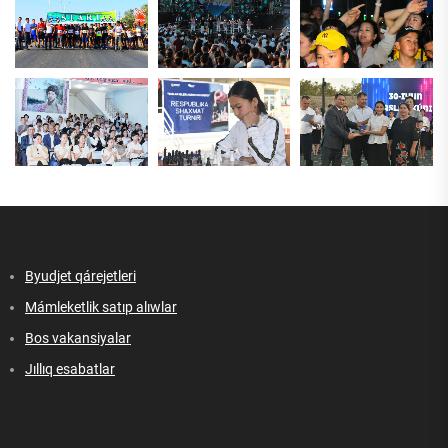
Byudjet qárejetleri
Mámleketlik satıp alıwlar
Bos vakansiyalar
Jıllıq esabatlar