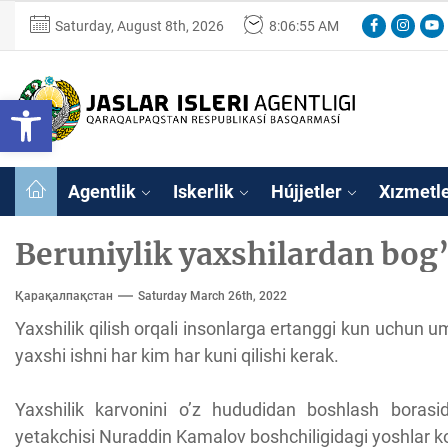
Skip
Facebook
Instagr
You
Saturday, August 8th, 2026
8:06:56 AM
to
the
content
Ózbekstan
Open toolbar
jaslar
isleri
Ózbekstan jaslar 
agentligi
Qaraqalpaqs
Agentlik
Iskerlik
Hújjetler
Xızmetl
Respublikası
basqarması
Beruniylik yaxshilardan bog’
Қарақалпақстан
Saturday March 26th, 2022
Yaxshilik qilish orqali insonlarga ertanggi kun uchun um
yaxshi ishni har kim har kuni qilishi kerak.
Yaxshilik karvonini o’z hududidan boshlash boras
yetakchisi Nuraddin Kamalov boshchiligidagi yoshlar ko’