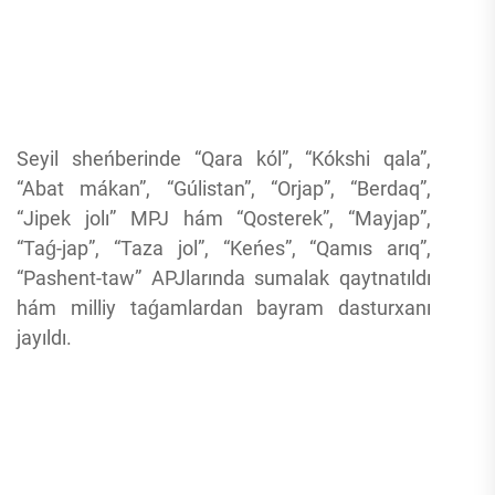
Seyil sheńberinde “Qara kól”, “Kókshi qala”,
“Abat mákan”, “Gúlistan”, “Orjap”, “Berdaq”,
“Jipek jolı” MPJ hám “Qosterek”, “Mayjap”,
“Taǵ-jap”, “Taza jol”, “Keńes”, “Qamıs arıq”,
“Pashent-taw” APJlarında sumalak qaytnatıldı
hám milliy taǵamlardan bayram dasturxanı
jayıldı.