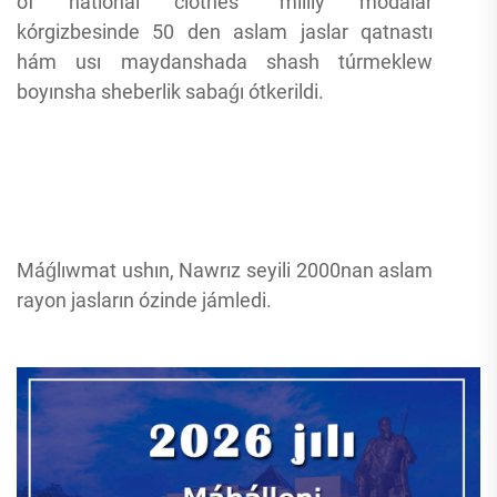
of national clothes” milliy modalar
kórgizbesinde 50 den aslam jaslar qatnastı
hám usı maydanshada shash túrmeklew
boyınsha sheberlik sabaǵı ótkerildi.
Máǵlıwmat ushın, Nawrız seyili 2000nan aslam
rayon jasların ózinde jámledi.