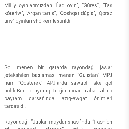
Milliy oyınlarımızdan “Ílaq oyın”, “Gúres”, “Tas
kóteriw”, “Arqan tartıs”, “Qoshqar dúgis”, ‘Qoraz
urıs” oyınları shólkemlestirildi.
Sol menen bir qatarda rayondaǵı jaslar
jetekshileri baslaması menen “Gúlistan” MPJ
hám “Qosterek” APJlarda sawaplı iske qol
urıldı.Bunda aymaq turǵınlarınan xabar alınıp
bayram qarsańında azıq-awqat ónimleri
tarqatıldı.
Rayondaǵı “Jaslar maydanshası”nda “Fashion