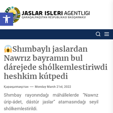
Skip
to
Ózbekstan
Open toolbar
jaslar
the
isleri
content
agentligi
Ózbekstan jaslar isleri agentl
Qaraqalpaqs
Respublikası
basqarması
Shımbaylı jaslardan
Nawrız bayramın bul
dárejede shólkemlestiriwdi
heshkim kútpedi
Қарақалпақстан
Monday March 21st, 2022
Shımbay rayonındaǵı máhállelerde “Nawrız
úrip-ádet, dástúr jaslar” atamasındaǵı seyil
shólkemlestirildi.