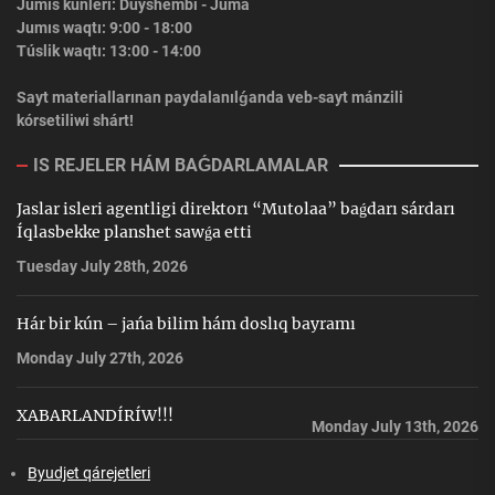
Jumıs kúnleri: Dúyshembi - Juma
Jumıs waqtı: 9:00 - 18:00
Túslik waqtı: 13:00 - 14:00
Sayt materiallarınan paydalanılǵanda veb-sayt mánzili
kórsetiliwi shárt!
IS REJELER HÁM BAǴDARLAMALAR
Jaslar isleri agentligi direktorı “Mutolaa” baǵdarı sárdarı
Íqlasbekke planshet sawǵa etti
Tuesday July 28th, 2026
Hár bir kún – jańa bilim hám doslıq bayramı
Monday July 27th, 2026
XABARLANDÍRÍW!!!
Monday July 13th, 2026
Byudjet qárejetleri