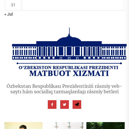
31
« Jul
Ózbekstan Respublikası Prezidentiniń rásmiy veb-
saytı hám sociallıq tarmaqlardaǵı rásmiy betleri