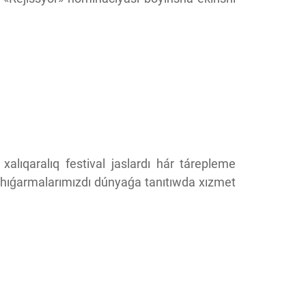
xalıqaralıq festival jaslardı hár tárepleme
noshıǵarmalarımızdı dúnyaǵa tanıtıwda xızmet