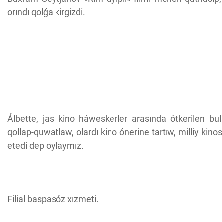
orındı qolǵa kirgizdi.
Álbette, jas kino háweskerler arasında ótkerilen bul 
qollap-quwatlaw, olardı kino ónerine tartıw, milliy ki
etedi dep oylaymız.
Filial baspasóz xızmeti.