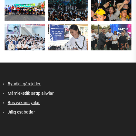
Byudjet qárejetleri
Mámleketlik satıp alıwlar
Bos vakansiyalar
Jıllıq esabatlar