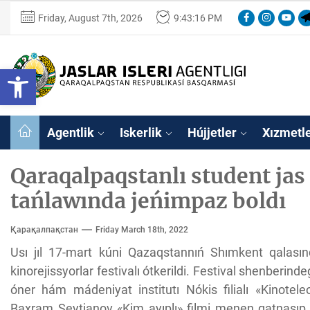
Skip
Facebook
Instagram
Youtu
Te
Friday, August 7th, 2026
9:43:17 PM
to
the
content
Ózbekstan
Open toolbar
jaslar
isleri
Ózbekstan jaslar 
agentligi
Qaraqalpaqs
Agentlik
Iskerlik
Hújjetler
Xızmetl
Respublikası
basqarması
Qaraqalpaqstanlı student jas
tańlawında jeńimpaz boldı
Қарақалпақстан
Friday March 18th, 2022
Usı jıl 17-mart kúni Qazaqstannıń Shımkent qalasın
kinorejissyorlar festivalı ótkerildi. Festival shenber
óner hám mádeniyat institutı Nókis filialı «Kinotele
Baxram Seytjanov «Kim ayıplı» filmi menen qatnasıp,