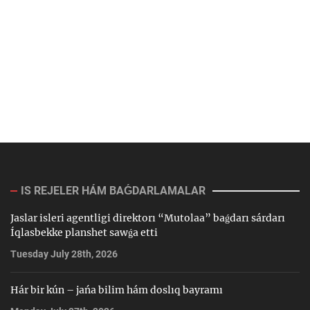
IS REJELER HÁM BAǴDARLAMALAR
Jaslar isleri agentligi direktorı “Mutolaa” baǵdarı sárdarı
Íqlasbekke planshet sawǵa etti
Tuesday July 28th, 2026
Hár bir kún – jańa bilim hám doslıq bayramı