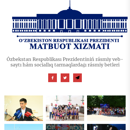
Ózbekstan Respublikası Prezidentiniń rásmiy veb-
saytı hám sociallıq tarmaqlardaǵı rásmiy betleri