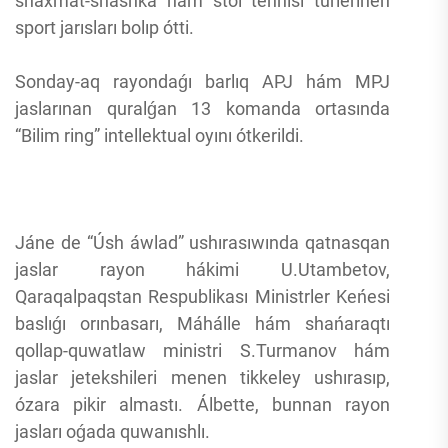
shaxmat-shashka hám stol tennisi túrlerinen
sport jarısları bolıp ótti.
Sonday-aq rayondaǵı barlıq APJ hám MPJ
jaslarınan quralǵan 13 komanda ortasında
“Bilim ring” intellektual oyını ótkerildi.
Jáne de “Úsh áwlad” ushırasıwında qatnasqan
jaslar rayon hákimi U.Utambetov,
Qaraqalpaqstan Respublikası Ministrler Keńesi
baslıǵı orınbasarı, Máhálle hám shańaraqtı
qollap-quwatlaw ministri S.Turmanov hám
jaslar jetekshileri menen tikkeley ushırasıp,
ózara pikir almastı. Álbette, bunnan rayon
jasları oǵada quwanıshlı.