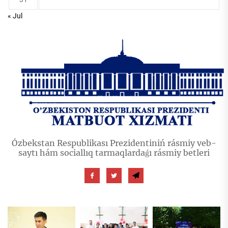
« Jul
Ózbekstan Respublikası Prezidentiniń rásmiy veb-
saytı hám sociallıq tarmaqlardaǵı rásmiy betleri