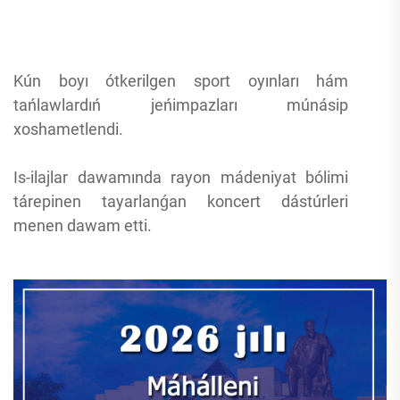
Kún boyı ótkerilgen sport oyınları hám
tańlawlardıń jeńimpazları múnásip
xoshametlendi.
Is-ilajlar dawamında rayon mádeniyat bólimi
tárepinen tayarlanǵan koncert dástúrleri
menen dawam etti.