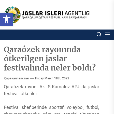
Skip
to
Ózbekstan
Open toolbar
jaslar
the
isleri
content
agentligi
Ózbekstan jaslar isleri agentl
Qaraqalpaqs
Respublikası
basqarması
Qaraózek rayonında
ótkerilgen jaslar
festivalında neler boldı?
Қарақалпақстан
Friday March 18th, 2022
Qaraózek rayonı Ak. S.Kamalov APJ da jaslar
festivalı ótkerildi.
Festival sheńberinde sporttıń voleybol, futbol,