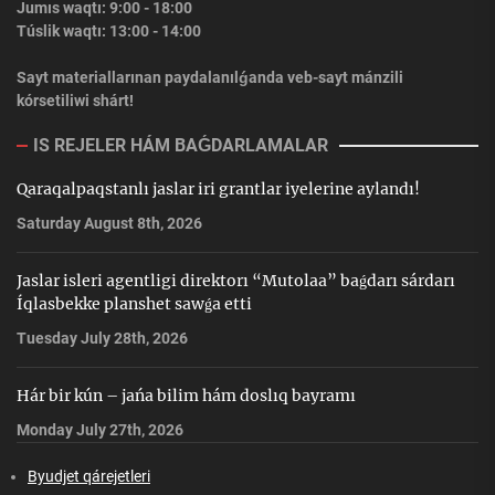
Jumıs waqtı: 9:00 - 18:00
Túslik waqtı: 13:00 - 14:00
Sayt materiallarınan paydalanılǵanda veb-sayt mánzili
kórsetiliwi shárt!
IS REJELER HÁM BAǴDARLAMALAR
Qaraqalpaqstanlı jaslar iri grantlar iyelerine aylandı!
Saturday August 8th, 2026
Jaslar isleri agentligi direktorı “Mutolaa” baǵdarı sárdarı
Íqlasbekke planshet sawǵa etti
Tuesday July 28th, 2026
Hár bir kún – jańa bilim hám doslıq bayramı
Monday July 27th, 2026
Byudjet qárejetleri