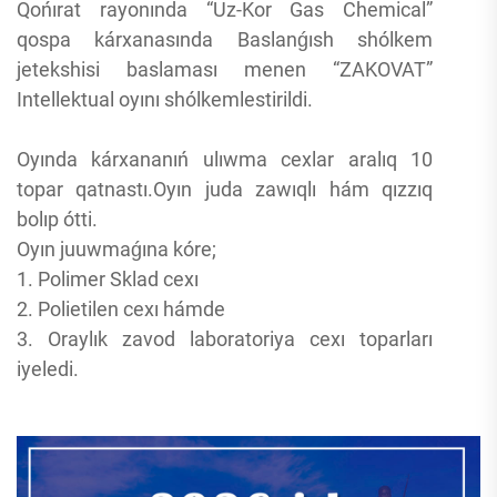
Qońırat rayonında “Uz-Kor Gas Chemical”
qospa kárxanasında Baslanǵısh shólkem
jetekshisi baslaması menen “ZAKOVAT”
Intellektual oyını shólkemlestirildi.
Oyında kárxananıń ulıwma cexlar aralıq 10
topar qatnastı.Oyın juda zawıqlı hám qızzıq
bolıp ótti.
Oyın juuwmaǵına kóre;
1. Polimer Sklad cexı
2. Polietilen cexı hámde
3. Oraylık zavod laboratoriya cexı toparları
iyeledi.