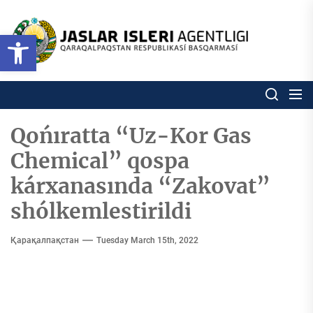
Skip
to
Ózbekstan
Open toolbar
jaslar
the
isleri
content
agentligi
Ózbekstan jaslar isleri agentl
Qaraqalpaqs
Respublikası
basqarması
Qońıratta “Uz-Kor Gas
Chemical” qospa
kárxanasında “Zakovat”
shólkemlestirildi
Қарақалпақстан
Tuesday March 15th, 2022