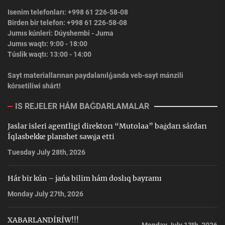
Isenim telefonları: +998 61 226-58-08
Birden bir telefon: +998 61 226-58-08
Jumıs kúnleri: Dúyshembi - Juma
Jumıs waqtı: 9:00 - 18:00
Túslik waqtı: 13:00 - 14:00
Sayt materiallarınan paydalanılǵanda veb-sayt mánzili
kórsetiliwi shárt!
IS REJELER HÁM BAǴDARLAMALAR
Jaslar isleri agentligi direktorı “Mutolaa” baǵdarı sárdarı
Íqlasbekke planshet sawǵa etti
Tuesday July 28th, 2026
Hár bir kún – jańa bilim hám doslıq bayramı
Monday July 27th, 2026
XABARLANDÍRÍW!!!