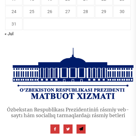
24
25
26
27
28
29
30
31
« Jul
Ózbekstan Respublikası Prezidentiniń rásmiy veb-
saytı hám sociallıq tarmaqlardaǵı rásmiy betleri