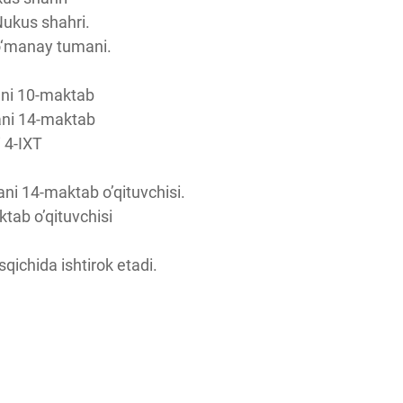
Nukus shahri.
o‘manay tumani.
mani 10-maktab
ani 14-maktab
i 4-IXT
ni 14-maktab o’qituvchisi.
tab o’qituvchisi
sqichida ishtirok etadi.