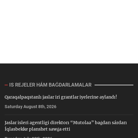
IS REJELER HÁM BAǴDARLAMALAR
Qaraqalpaqstanlı jaslar iri grantlar iyelerine aylandı!
Saturday August 8th, 2026
Jaslar isleri agentligi direktorı “Mutolaa” baǵdarı sárdarı
Íqlasbekke planshet sawǵa etti