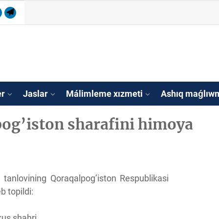
ram
utube
Telegram
isleri agentligi Qa
tan
er
Jaslar
Málimleme xızmeti
Ashıq maǵlıwm
og’iston sharafini himoya
 tanlovining Qoraqalpog’iston Respublikasi
b topildi:
kus shahri