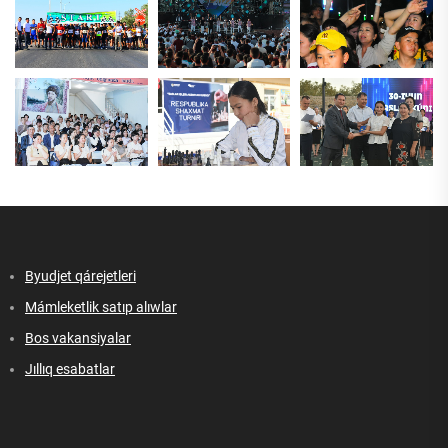
Byudjet qárejetleri
Mámleketlik satıp alıwlar
Bos vakansiyalar
Jıllıq esabatlar