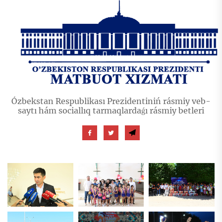
Ózbekstan Respublikası Prezidentiniń rásmiy veb-
saytı hám sociallıq tarmaqlardaǵı rásmiy betleri