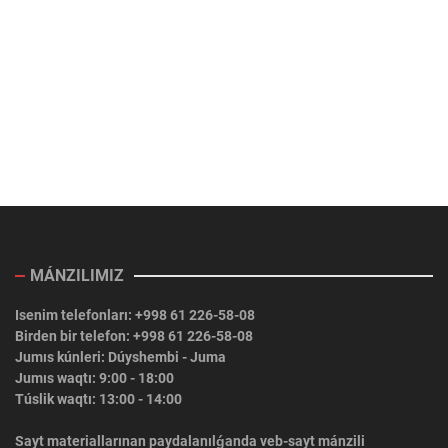
MÁNZILIMIZ
Isenim telefonları: +998 61 226-58-08
Birden bir telefon: +998 61 226-58-08
Jumıs kúnleri: Dúyshembi - Juma
Jumıs waqtı: 9:00 - 18:00
Túslik waqtı: 13:00 - 14:00
Sayt materiallarınan paydalanılǵanda veb-sayt mánzili