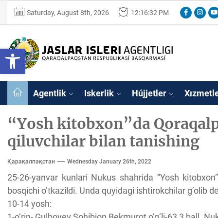
Skip
Facebook
Instag
Yo
Saturday, August 8th, 2026
12:16:32 PM
to
the
content
Ózbekstan
Open toolbar
jaslar
isleri
Ózbekstan jaslar 
agentligi
Qaraqalpaqs
Agentlik
Iskerlik
Hújjetler
Xızmetl
Respublikası
basqarması
“Yosh kitobxon”da Qoraqalp
qiluvchilar bilan tanishing
Қарақалпақстан
Wednesday January 26th, 2022
25-26-yanvar kunlari Nukus shahrida “Yosh kitobxon”
bosqichi o’tkazildi. Unda quyidagi ishtirokchilar g’olib de
10-14 yosh:
1-o‘rin- Gulboyev Sohibjon Bekmurot o‘g‘li-63,3 ball. Nu