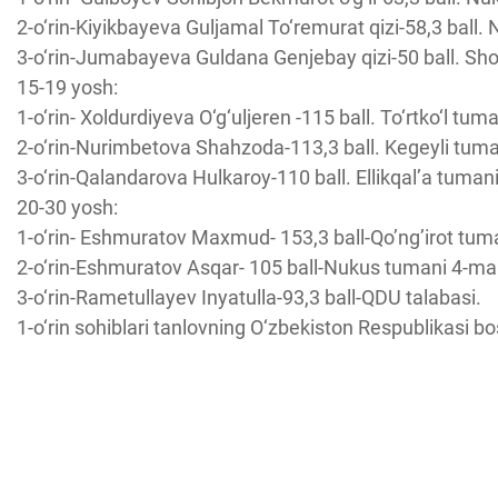
2-o‘rin-Kiyikbayeva Guljamal To‘remurat qizi-58,3 ball. 
3-o‘rin-Jumabayeva Guldana Genjebay qizi-50 ball. Sh
15-19 yosh:
1-o‘rin- Xoldurdiyeva O‘g‘uljeren -115 ball. To‘rtko‘l tu
2-o‘rin-Nurimbetova Shahzoda-113,3 ball. Kegeyli tum
3-o‘rin-Qalandarova Hulkaroy-110 ball. Ellikqal’a tuman
20-30 yosh:
1-o‘rin- Eshmuratov Maxmud- 153,3 ball-Qo’ng’irot tuma
2-o‘rin-Eshmuratov Asqar- 105 ball-Nukus tumani 4-mak
3-o‘rin-Rametullayev Inyatulla-93,3 ball-QDU talabasi.
1-o‘rin sohiblari tanlovning O‘zbekiston Respublikasi bo