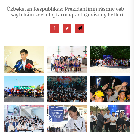
Ózbekstan Respublikası Prezidentiniń rásmiy veb-
saytı hám sociallıq tarmaqlardaǵı rásmiy betleri