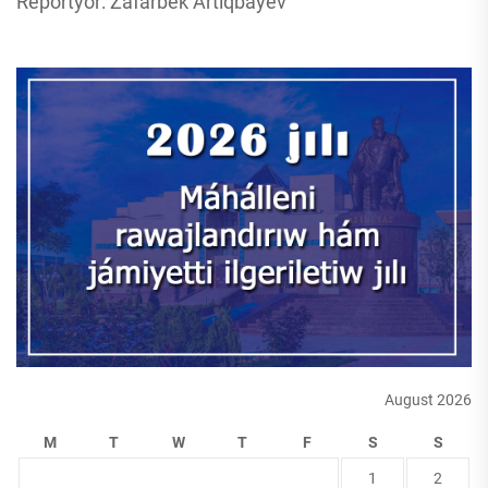
Reportyor: Zafarbek Artiqbayev
August 2026
M
T
W
T
F
S
S
1
2