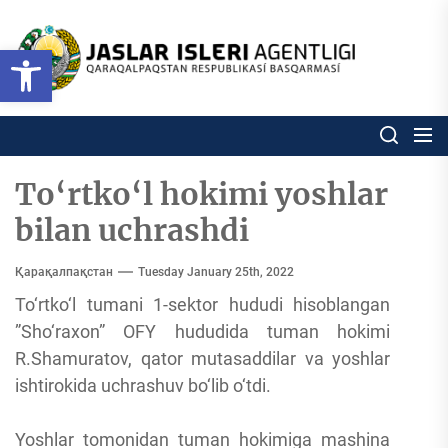
Skip
to
Ózbekstan
Open toolbar
jaslar
the
isleri
content
agentligi
Ózbekstan jaslar isleri agentl
Qaraqalpaqs
Respublikası
basqarması
To‘rtko‘l hokimi yoshlar
bilan uchrashdi
Қарақалпақстан
Tuesday January 25th, 2022
To‘rtko‘l tumani 1-sektor hududi hisoblangan
”Sho‘raxon” OFY hududida tuman hokimi
R.Shamuratov, qator mutasaddilar va yoshlar
ishtirokida uchrashuv bo‘lib o‘tdi.
Yoshlar tomonidan tuman hokimiga mashina