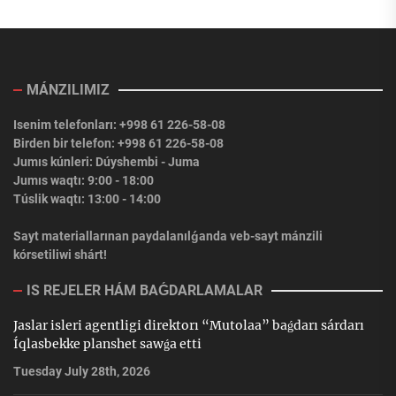
MÁNZILIMIZ
Isenim telefonları: +998 61 226-58-08
Birden bir telefon: +998 61 226-58-08
Jumıs kúnleri: Dúyshembi - Juma
Jumıs waqtı: 9:00 - 18:00
Túslik waqtı: 13:00 - 14:00
Sayt materiallarınan paydalanılǵanda veb-sayt mánzili
kórsetiliwi shárt!
IS REJELER HÁM BAǴDARLAMALAR
Jaslar isleri agentligi direktorı “Mutolaa” baǵdarı sárdarı
Íqlasbekke planshet sawǵa etti
Tuesday July 28th, 2026