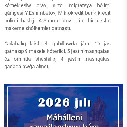
kómeklesiw orayı sırtqı migratsya bólimi
qánigesi Y.Eshimbetov, Mikrokredit bank kredit
bólimi baslıǵı A.Shamuratov hám bir neshe
màkeme shólkemler qatnastı.
Ǵalabalıq kóshpeli qabıllawda jámi 16 jas
qatnasıp 9 másele kóterildi, 5 jastıń mashqalası
òz ornında sheshilip, 4 jastıń mashqalası
qadaģalawģa alındı.