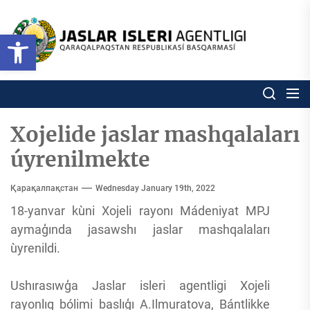
Skip
to
Ózbekstan
Open toolbar
jaslar
the
isleri
content
agentligi
Ózbekstan jaslar isleri agentl
Qaraqalpaqs
Respublikası
basqarması
Xojelide jaslar mashqalaları
úyrenilmekte
Қарақалпақстан
Wednesday January 19th, 2022
18-yanvar kùni Xojeli rayonı Mádeniyat MPJ
aymaģında jasawshı jaslar mashqalaları
ùyrenildi.
Ushırasıwģa Jaslar isleri agentligi Xojeli
rayonlıq bólimi baslıģı A.Ilmuratova, Bántlikke