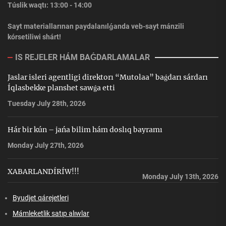
Túslik waqtı: 13:00 - 14:00
Sayt materiallarınan paydalanılǵanda veb-sayt mánzili
kórsetiliwi shárt!
IS REJELER HÁM BAǴDARLAMALAR
Jaslar isleri agentligi direktorı “Mutolaa” baǵdarı sárdarı
Íqlasbekke planshet sawǵa etti
Tuesday July 28th, 2026
Hár bir kún – jańa bilim hám doslıq bayramı
Monday July 27th, 2026
XABARLANDÍRÍW!!!
Monday July 13th, 2026
Byudjet qárejetleri
Mámleketlik satıp alıwlar