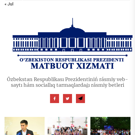
« Jul
Ózbekstan Respublikası Prezidentiniń rásmiy veb-
saytı hám sociallıq tarmaqlardaǵı rásmiy betleri