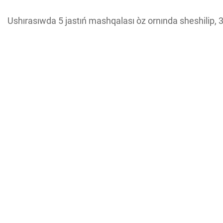
Ushırasıwda 5 jastıń mashqalası òz ornında sheshilip, 