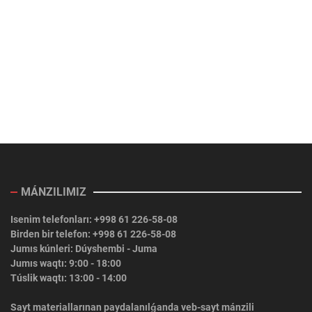
MÁNZILIMIZ
Isenim telefonları: +998 61 226-58-08
Birden bir telefon: +998 61 226-58-08
Jumıs kúnleri: Dúyshembi - Juma
Jumıs waqtı: 9:00 - 18:00
Túslik waqtı: 13:00 - 14:00
Sayt materiallarınan paydalanılǵanda veb-sayt mánzili