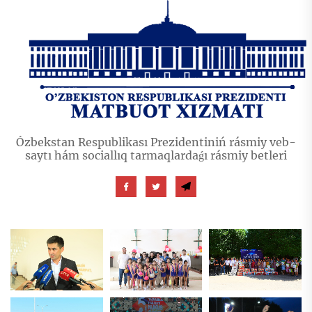
Ózbekstan Respublikası Prezidentiniń rásmiy veb-
saytı hám sociallıq tarmaqlardaǵı rásmiy betleri