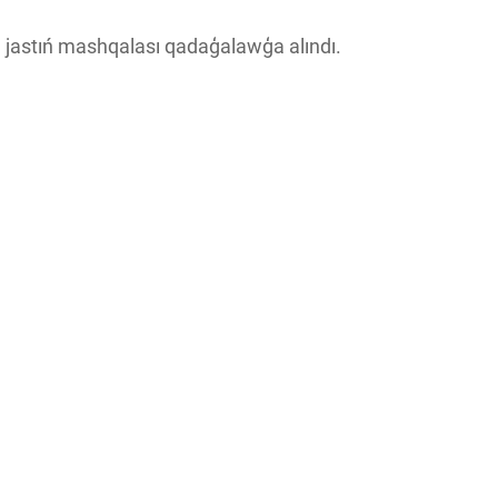
3 jastıń mashqalası qadaģalawģa alındı.