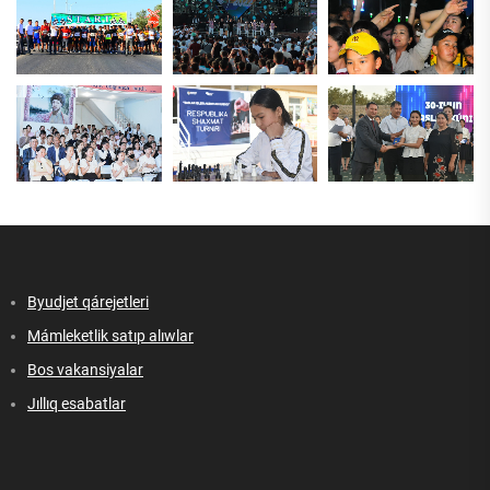
Byudjet qárejetleri
Mámleketlik satıp alıwlar
Bos vakansiyalar
Jıllıq esabatlar