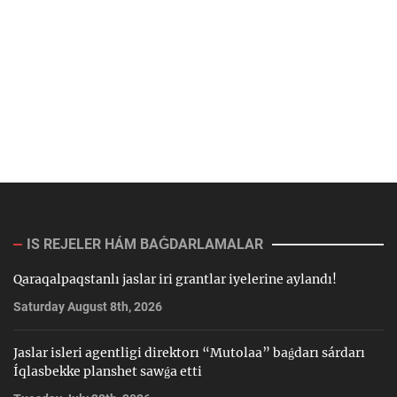
IS REJELER HÁM BAǴDARLAMALAR
Qaraqalpaqstanlı jaslar iri grantlar iyelerine aylandı!
Saturday August 8th, 2026
Jaslar isleri agentligi direktorı “Mutolaa” baǵdarı sárdarı
Íqlasbekke planshet sawǵa etti