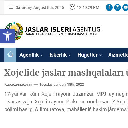
Skip
Facebook
Instag
Yo
Saturday, August 8th, 2026
12:49:29 PM
to
the
content
Ózbekstan
Open toolbar
jaslar
isleri
Ózbekstan jaslar 
agentligi
Qaraqalpaqs
Agentlik
Iskerlik
Hújjetler
Xızmetl
Respublikası
basqarması
Xojelide jaslar mashqalaları
Қарақалпақстан
Tuesday January 18th, 2022
17-yanvar kùni Xojeli rayonı Jùzimzar MPJ aymaģınd
Ushırasıwģa Xojeli rayonı Prokuror orınbasarı Z.Yuldas
bólimi baslıģı A.Ilmuratova, máhálleniń hàkim jàrdems