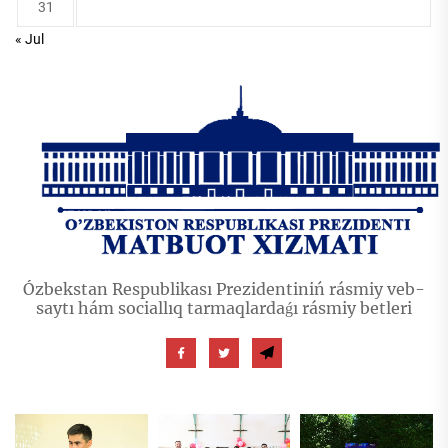
31
« Jul
Ózbekstan Respublikası Prezidentiniń rásmiy veb-
saytı hám sociallıq tarmaqlardaǵı rásmiy betleri