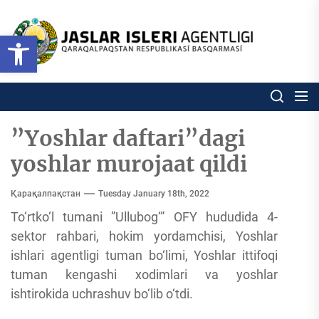
Skip
to
Ózbekstan
Open toolbar
jaslar
the
isleri
content
agentligi
Ózbekstan jaslar isleri agentl
Qaraqalpaqs
Respublikası
basqarması
”Yoshlar daftari”dagi
yoshlar murojaat qildi
Қарақалпақстан
Tuesday January 18th, 2022
To‘rtko‘l tumani ”Ullubog‘” OFY hududida 4-
sektor rahbari, hokim yordamchisi, Yoshlar
ishlari agentligi tuman bo‘limi, Yoshlar ittifoqi
tuman kengashi xodimlari va yoshlar
ishtirokida uchrashuv bo‘lib o‘tdi.