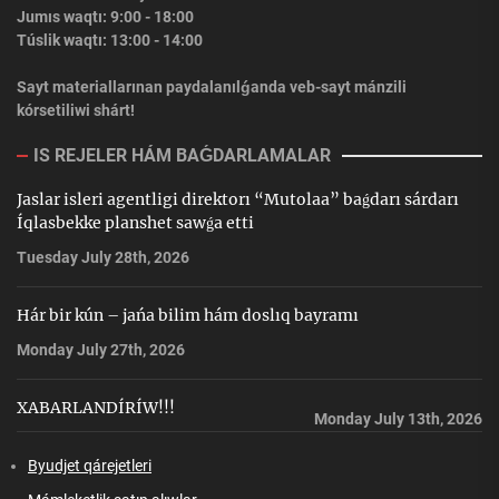
Jumıs waqtı: 9:00 - 18:00
Túslik waqtı: 13:00 - 14:00
Sayt materiallarınan paydalanılǵanda veb-sayt mánzili
kórsetiliwi shárt!
IS REJELER HÁM BAǴDARLAMALAR
Jaslar isleri agentligi direktorı “Mutolaa” baǵdarı sárdarı
Íqlasbekke planshet sawǵa etti
Tuesday July 28th, 2026
Hár bir kún – jańa bilim hám doslıq bayramı
Monday July 27th, 2026
XABARLANDÍRÍW!!!
Monday July 13th, 2026
Byudjet qárejetleri