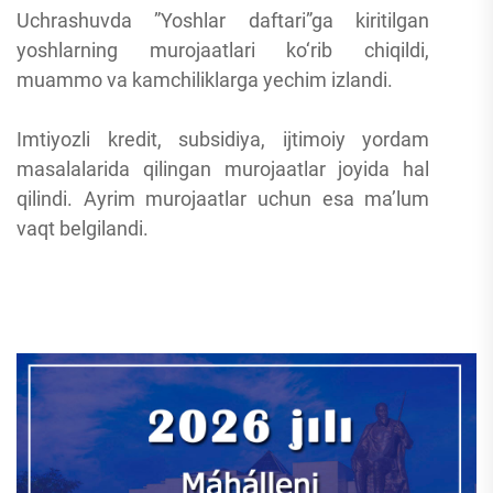
Uchrashuvda ”Yoshlar daftari”ga kiritilgan
yoshlarning murojaatlari ko‘rib chiqildi,
muammo va kamchiliklarga yechim izlandi.
Imtiyozli kredit, subsidiya, ijtimoiy yordam
masalalarida qilingan murojaatlar joyida hal
qilindi. Ayrim murojaatlar uchun esa ma’lum
vaqt belgilandi.