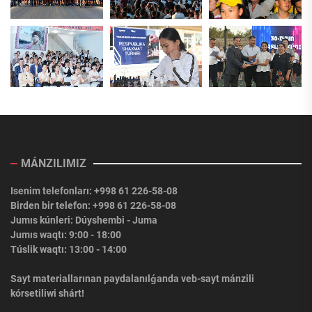
MÁNZILIMIZ
Isenim telefonları: +998 61 226-58-08
Birden bir telefon: +998 61 226-58-08
Jumıs kúnleri: Dúyshembi - Juma
Jumıs waqtı: 9:00 - 18:00
Túslik waqtı: 13:00 - 14:00
Sayt materiallarınan paydalanılǵanda veb-sayt mánzili
kórsetiliwi shárt!