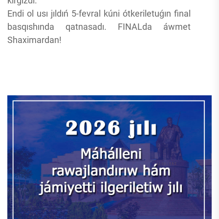
kirgizdi.
Endi ol usı jıldıń 5-fevral kúni ótkeriletuǵın final
basqıshında qatnasadı. FINALda áwmet
Shaximardan!