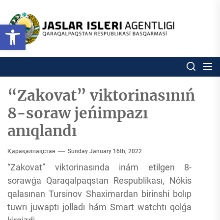
Skip
to
Ózbekstan
Open toolbar
jaslar
the
isleri
content
agentligi
Ózbekstan jaslar isleri agentl
Qaraqalpaqs
Respublikası
basqarması
“Zakovat” viktorinasınıń
8-soraw jeńimpazı
anıqlandı
Қарақалпақстан
Sunday January 16th, 2022
“Zakovat” viktorinasında inám etilgen 8-
sorawǵa Qaraqalpaqstan Respublikası, Nókis
qalasınan Tursinov Shaximardan birinshi bolıp
tuwrı juwaptı jolladı hám Smart watchtı qolǵa