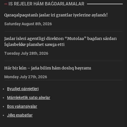
IS REJELER HÁM BAǴDARLAMALAR
Qaraqalpaqstanlı jaslar iri grantlar iyelerine aylandı!
Saturday August 8th, 2026
Jaslar isleri agentligi direktorı “Mutolaa” baǵdarı sárdarı
Íqlasbekke planshet sawǵa etti
Tuesday July 28th, 2026
Hár bir kún – jańa bilim hám doslıq bayramı
Monday July 27th, 2026
Byudjet qárejetleri
Mámleketlik satıp alıwlar
Bos vakansiyalar
Jıllıq esabatlar