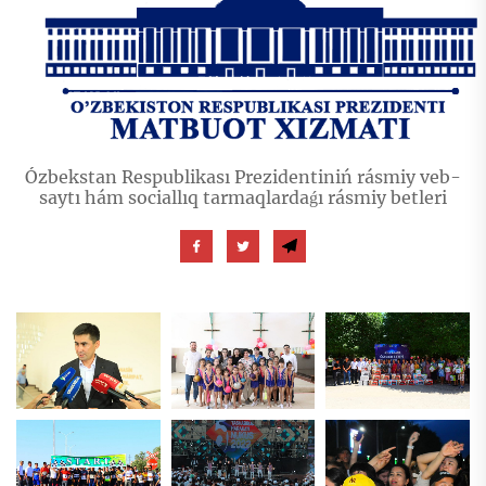
Ózbekstan Respublikası Prezidentiniń rásmiy veb-
saytı hám sociallıq tarmaqlardaǵı rásmiy betleri