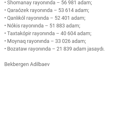
• Shomanay rayonında – 56 981 adam;
• Qaraózek rayonında – 53 614 adam;
• Qanlıkól rayonında – 52 401 adam;
• Nókis rayonında – 51 883 adam;
• Taxtakópir rayonında – 40 604 adam;
• Moynaq rayonında – 33 026 adam;
• Bozataw rayonında – 21 839 adam jasaydı.
Bekbergen Adilbaev