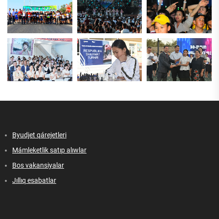
Byudjet qárejetleri
Mámleketlik satıp alıwlar
Bos vakansiyalar
Jıllıq esabatlar