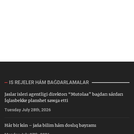
IS REJELER HÁM BAǴDARLAMALAR
Jaslar isleri agentligi direktorı “Mutolaa” baǵdarı sárdarı
Íqlasbekke planshet sawǵa etti
Tuesday July 28th, 2026
Hár bir kún – jańa bilim hám doslıq bayramı