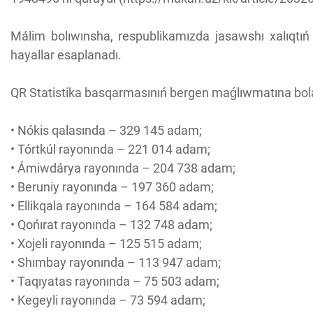
Málim bolıwınsha, respublikamızda jasawshı xalıqtı
hayallar esaplanadı.
QR Statistika basqarmasınıń bergen maǵlıwmatına bol
• Nókis qalasında – 329 145 adam;
• Tórtkúl rayonında – 221 014 adam;
• Ámiwdárya rayonında – 204 738 adam;
• Beruniy rayonında – 197 360 adam;
• Ellikqala rayonında – 164 584 adam;
• Qońırat rayonında – 132 748 adam;
• Xojeli rayonında – 125 515 adam;
• Shımbay rayonında – 113 947 adam;
• Taqıyatas rayonında – 75 503 adam;
• Kegeyli rayonında – 73 594 adam;