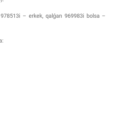
ń 978513i – erkek, qalǵan 969983i bolsa –
a: