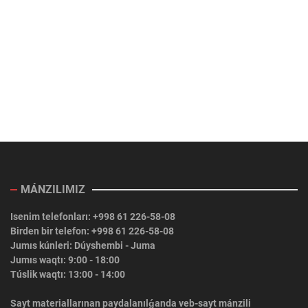
MÁNZILIMIZ
Isenim telefonları: +998 61 226-58-08
Birden bir telefon: +998 61 226-58-08
Jumıs kúnleri: Dúyshembi - Juma
Jumıs waqtı: 9:00 - 18:00
Túslik waqtı: 13:00 - 14:00
Sayt materiallarınan paydalanılǵanda veb-sayt mánzili