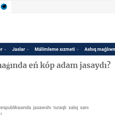
am
tube
Telegram
isleri agentligi Qa
tan
er
Jaslar
Málimleme xızmeti
Ashıq maǵlıwm
aǵında eń kóp adam jasaydı?
espublikasında jasawshı turaqlı xalıq sanı
).