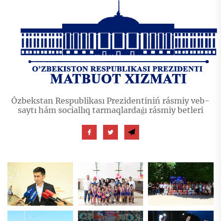
Ózbekstan Respublikası Prezidentiniń rásmiy veb-
saytı hám sociallıq tarmaqlardaǵı rásmiy betleri