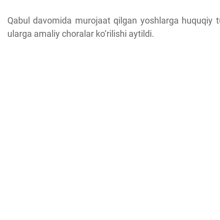
Qabul davomida murojaat qilgan yoshlarga huquqiy tush
ularga amaliy choralar ko‘rilishi aytildi.