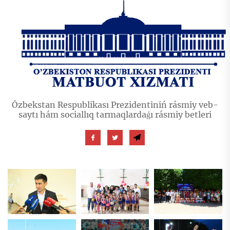
Ózbekstan Respublikası Prezidentiniń rásmiy veb-
saytı hám sociallıq tarmaqlardaǵı rásmiy betleri