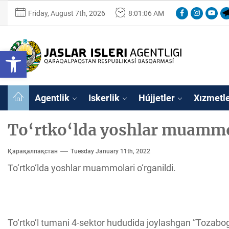
Skip
Facebook
Instagram
Youtu
Te
Friday, August 7th, 2026
8:01:06 AM
to
the
content
Ózbekstan
Open toolbar
jaslar
isleri
Ózbekstan jaslar 
agentligi
Qaraqalpaqs
Agentlik
Iskerlik
Hújjetler
Xızmetl
Respublikası
basqarması
To‘rtko‘lda yoshlar muammol
Қарақалпақстан
Tuesday January 11th, 2022
To‘rtko‘lda yoshlar muammolari o‘rganildi.
To‘rtko‘l tumani 4-sektor hududida joylashgan ”Tozabog