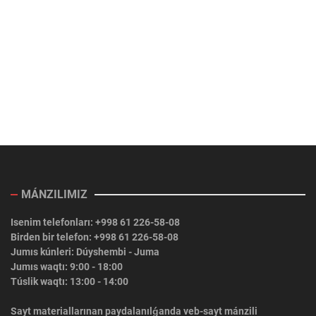
MÁNZILIMIZ
Isenim telefonları: +998 61 226-58-08
Birden bir telefon: +998 61 226-58-08
Jumıs kúnleri: Dúyshembi - Juma
Jumıs waqtı: 9:00 - 18:00
Túslik waqtı: 13:00 - 14:00
Sayt materiallarınan paydalanılǵanda veb-sayt mánzili