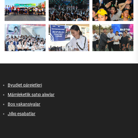
Byudjet qárejetleri
Mámleketlik satıp alıwlar
Bos vakansiyalar
Jıllıq esabatlar