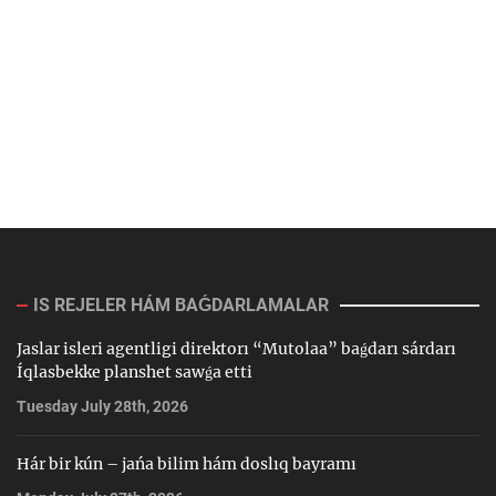
IS REJELER HÁM BAǴDARLAMALAR
Jaslar isleri agentligi direktorı “Mutolaa” baǵdarı sárdarı
Íqlasbekke planshet sawǵa etti
Tuesday July 28th, 2026
Hár bir kún – jańa bilim hám doslıq bayramı