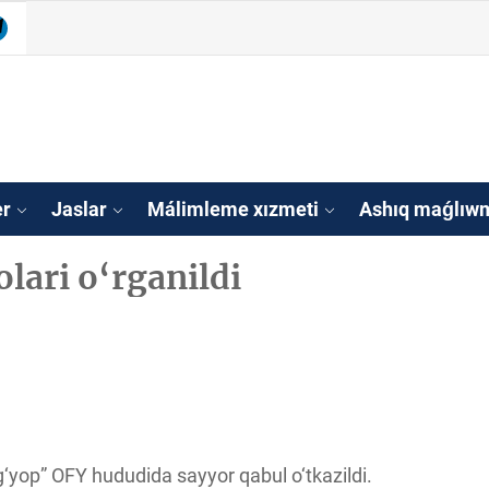
be
legram
isleri agentligi Qa
tan
er
Jaslar
Málimleme xızmeti
Ashıq maǵlıwm
ari o‘rganildi
‘yop” OFY hududida sayyor qabul o‘tkazildi.