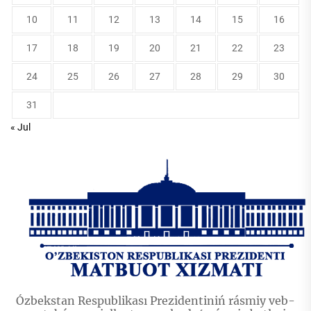
10
11
12
13
14
15
16
17
18
19
20
21
22
23
24
25
26
27
28
29
30
31
« Jul
Ózbekstan Respublikası Prezidentiniń rásmiy veb-