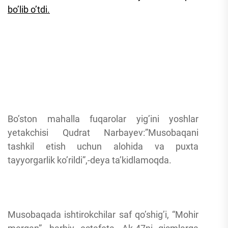
bo’lib o’tdi.
Bo’ston mahalla fuqarolar yig’ini yoshlar
yetakchisi Qudrat Narbayev:”Musobaqani
tashkil etish uchun alohida va puxta
tayyorgarlik ko’rildi”,-deya ta’kidlamoqda.
Musobaqada ishtirokchilar saf qo’shig’i, “Mohir