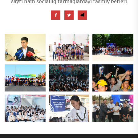
saytı hám sociallıq tarmaqlardaǵı rásmiy betleri