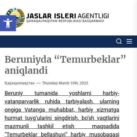
Skip
to
Ózbekstan
Open toolbar
jaslar
the
isleri
content
agentligi
Ózbekstan jaslar isleri agentl
Qaraqalpaqs
Respublikası
basqarması
Beruniyda “Temurbeklar”
aniqlandi
Қарақалпақстан
Thursday March 10th, 2022
Beruniy tumanida yoshlarni harbiy-
vatanparvarlik ruhida tarbiyalash, ularning
ongiga Vatanga muhabbat, harbiy xizmatga
hurmat tuyg’ularini singdirish, bo’sh vaqtlarini
mazmunli tashkil etish maqsadida
“Temurbeklar bellashuvi” harbiy musobaqasi