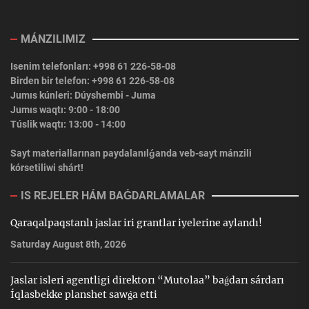
MÁNZILIMIZ
Isenim telefonları: +998 61 226-58-08
Birden bir telefon: +998 61 226-58-08
Jumıs kúnleri: Dúyshembi - Juma
Jumıs waqtı: 9:00 - 18:00
Túslik waqtı: 13:00 - 14:00
Sayt materiallarınan paydalanılǵanda veb-sayt mánzili
kórsetiliwi shárt!
IS REJELER HÁM BAǴDARLAMALAR
Qaraqalpaqstanlı jaslar iri grantlar iyelerine aylandı!
Saturday August 8th, 2026
Jaslar isleri agentligi direktorı “Mutolaa” baǵdarı sárdarı
Íqlasbekke planshet sawǵa etti