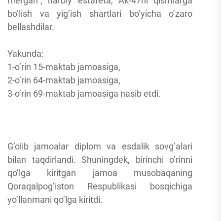
mergan”, harbiy estafeta, Ak-47ni qismlarga
bo’lish va yig’ish shartlari bo’yicha o’zaro
bellashdilar.
Yakunda:
1-o’rin 15-maktab jamoasiga,
2-o’rin 64-maktab jamoasiga,
3-o’rin 69-maktab jamoasiga nasib etdi.
G’olib jamoalar diplom va esdalik sovg’alari
bilan taqdirlandi. Shuningdek, birinchi o’rinni
qo’lga kiritgan jamoa musobaqaning
Qoraqalpog’iston Respublikasi bosqichiga
yo’llanmani qo’lga kiritdi.