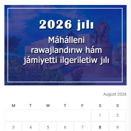
August 2026
M
T
W
T
F
S
S
1
2
3
4
5
6
7
8
9