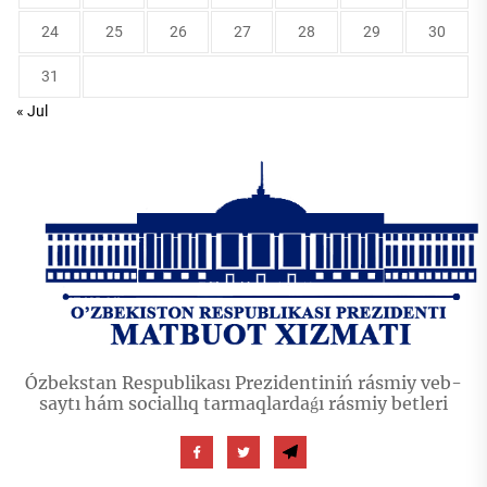
24
25
26
27
28
29
30
31
« Jul
Ózbekstan Respublikası Prezidentiniń rásmiy veb-
saytı hám sociallıq tarmaqlardaǵı rásmiy betleri