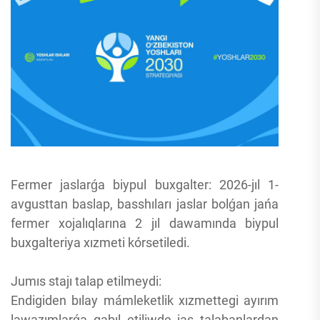
Fermer jaslarǵa biypul buxgalter: 2026-jıl 1-
avgusttan baslap, basshıları jaslar bolǵan jańa
fermer xojalıqlarına 2 jıl dawamında biypul
buxgalteriya xızmeti kórsetiledi.
Jumıs stajı talap etilmeydi:
Endigiden bılay mámleketlik xızmettegi ayırım
lawazımlarǵa qabıl etiliwde jas talabanlardan