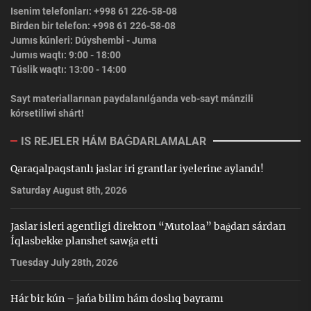
Isenim telefonları: +998 61 226-58-08
Birden bir telefon: +998 61 226-58-08
Jumıs kúnleri: Dúyshembi - Juma
Jumıs waqtı: 9:00 - 18:00
Túslik waqtı: 13:00 - 14:00
Sayt materiallarınan paydalanılǵanda veb-sayt mánzili
kórsetiliwi shárt!
IS REJELER HÁM BAǴDARLAMALAR
Qaraqalpaqstanlı jaslar iri grantlar iyelerine aylandı!
Saturday August 8th, 2026
Jaslar isleri agentligi direktorı “Mutolaa” baǵdarı sárdarı
Íqlasbekke planshet sawǵa etti
Tuesday July 28th, 2026
Hár bir kún – jańa bilim hám doslıq bayramı