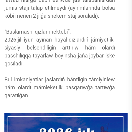
jumıs stajı talap etilmeydi (ayırımlarında bolsa
kóbi menen 2 jılǵa shekem staj soraladı).
“Baslamashı qızlar mektebi”:
2026-jıl iyun ayınan hayal-qızlardıń jámiyetlik-
siyasiy belsendiligin arttırıw hám olardı
basshılıqqa tayarlaw boyınsha jańa joybar iske
qosıladı.
Bul imkaniyatlar jaslardıń bántligin támiyinlew
hám olardı mámleketlik basqarıwǵa tartıwǵa
qaratılǵan.