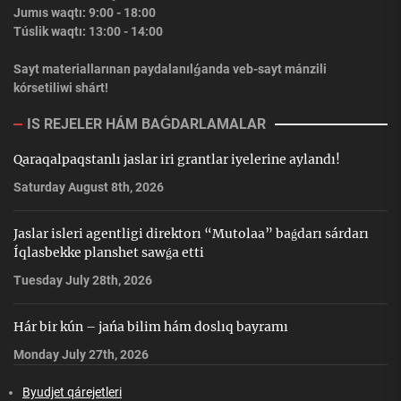
Jumıs waqtı: 9:00 - 18:00
Túslik waqtı: 13:00 - 14:00
Sayt materiallarınan paydalanılǵanda veb-sayt mánzili
kórsetiliwi shárt!
IS REJELER HÁM BAǴDARLAMALAR
Qaraqalpaqstanlı jaslar iri grantlar iyelerine aylandı!
Saturday August 8th, 2026
Jaslar isleri agentligi direktorı “Mutolaa” baǵdarı sárdarı
Íqlasbekke planshet sawǵa etti
Tuesday July 28th, 2026
Hár bir kún – jańa bilim hám doslıq bayramı
Monday July 27th, 2026
Byudjet qárejetleri