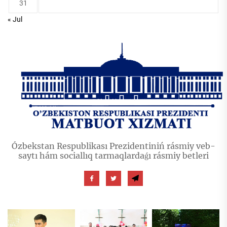
31
« Jul
Ózbekstan Respublikası Prezidentiniń rásmiy veb-
saytı hám sociallıq tarmaqlardaǵı rásmiy betleri