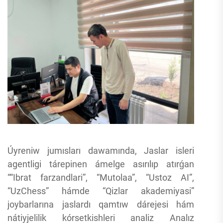
Úyreniw jumısları dawamında, Jaslar isleri
agentligi tárepinen ámelge asırılıp atırǵan
““Ibrat farzandlari”, “Mutolaa”, “Ustoz AI”,
“UzChess” hámde “Qizlar akademiyasi”
joybarlarına jaslardı qamtıw dárejesi hám
nátiyjelilik kórsetkishleri analiz Analız