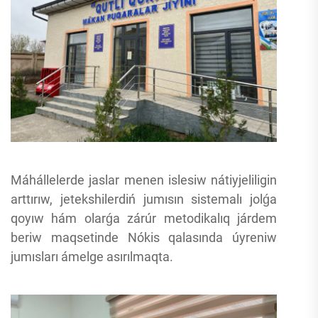
Máhállelerde jaslar menen islesiw nátiyjeliligin
arttırıw, jetekshilerdiń jumısın sistemalı jolǵa
qoyıw hám olarǵa zárúr metodikalıq járdem
beriw maqsetinde Nókis qalasında úyreniw
jumısları ámelge asırılmaqta.