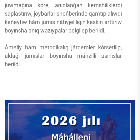
juwmaġına kóre, anıqlanǵan kemshiliklerdi
saplastırıw, joybarlar sheńberinde qamtıp alıwdı
keńeytiw hám jumıs nátiyjeliligin keskin arttırıw
boyınsha anıq wazıypalar belgilep berildi.
Ámeliy hám metodikalıq járdemler kórsetilip,
aldaǵı jumıslar boyınsha mánzilli usınıslar
berildi.