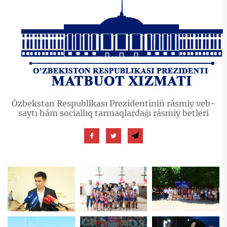
Ózbekstan Respublikası Prezidentiniń rásmiy veb-
saytı hám sociallıq tarmaqlardaǵı rásmiy betleri