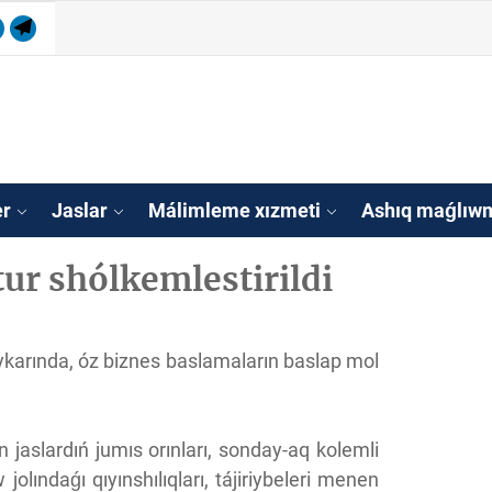
ram
utube
Telegram
isleri agentligi Qa
tan
er
Jaslar
Málimleme xızmeti
Ashıq maǵlıwm
tur shólkemlestirildi
tiykarında, óz biznes baslamaların baslap mol
n jaslardıń jumıs orınları, sonday-aq kolemli
jolındaǵı qıyınshılıqları, tájiriybeleri menen