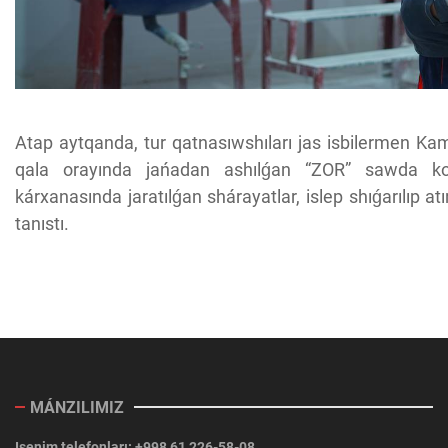
Atap aytqanda, tur qatnasıwshıları jas isbilermen Kam
qala orayında jańadan ashılǵan “ZOR” sawda ko
kárxanasında jaratılǵan shárayatlar, islep shıǵarılıp 
tanıstı.
MÁNZILIMIZ
Isenim telefonları: +998 61 226-58-08