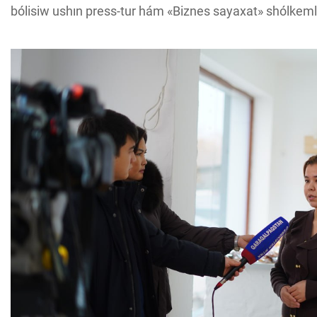
bólisiw ushın press-tur hám «Biznes sayaxat» shólkemles