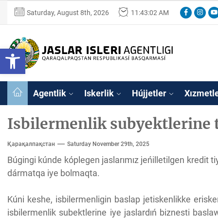
Skip
Facebook
Instag
Yo
Saturday, August 8th, 2026
11:43:03 AM
to
the
content
Ózbekstan
Open toolbar
jaslar
isleri
Ózbekstan jaslar 
agentligi
Qaraqalpaqs
Agentlik
Iskerlik
Hújjetler
Xızmetl
Respublikası
basqarması
Isbilermenlik subyektlerine 
Қарақалпақстан
Saturday November 29th, 2025
Búgingi kúnde kóplegen jaslarımız jeńilletilgen kredit 
dármatqa iye bolmaqta.
Kúni keshe, isbilermenligin baslap jetiskenlikke eriske
isbilermenlik subektlerine iye jaslardıń biznesti baslaw 