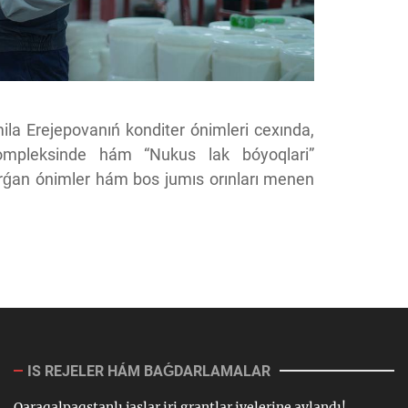
ila Erejepovanıń konditer ónimleri cexında,
mpleksinde hám “Nukus lak bóyoqlari”
atırǵan ónimler hám bos jumıs orınları menen
IS REJELER HÁM BAǴDARLAMALAR
Qaraqalpaqstanlı jaslar iri grantlar iyelerine aylandı!