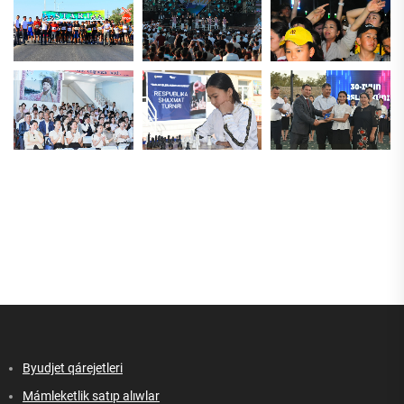
Byudjet qárejetleri
Mámleketlik satıp alıwlar