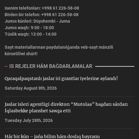
Isenim telefonları: +998 61 226-58-08
Birden bir telefon: +998 61 226-58-08
Jumıs kúnleri: Dúyshembi - Juma
Jumıs waqtı: 9:00 - 18:00
Túslik waqtı: 13:00 - 14:00
Sayt materiallarınan paydalanılǵanda veb-sayt mánzili
kórsetiliwi shárt!
IS REJELER HÁM BAǴDARLAMALAR
Qaraqalpaqstanlı jaslar iri grantlar iyelerine aylandı!
Saturday August 8th, 2026
Jaslar isleri agentligi direktorı “Mutolaa” baǵdarı sárdarı
Íqlasbekke planshet sawǵa etti
Tuesday July 28th, 2026
Hár bir kún – jańa bilim hám doslıq bayramı