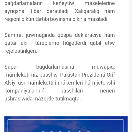
baǵdarlamaların keńeytiw máselelerine
ayrıqsha itibar qaratıladı. Xalıqaralıq hám
regionlıq kún tártibi boyınsha pikir almasıladı.
Sammit juwmaǵında qospa deklaraciya hám
qatar eki tárepleme hújjetlerdi qabıl etiw
rejelestirilgen.
Sapar baǵdarlamasına muwapıq,
mámleketimiz basshısı Pakistan Prezidenti Orif
Alviy, usı mámlekettiń mákemleri hám jetekshi
kompaniyalarınıń basshıları menen
ushrasıwıda názerde tutılmaqta.