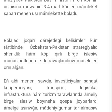
usınısına muwapıq 3-4-mart kúnleri mámleket
saparı menen usı mámlekette boladı.
Bolajaq joqarı dárejedegi kelisimler kún
tártibinde Ózbekstan-Pakistan strategiyalıq
sheriklik hám kóp qırlı birge islesiw
múnásibetlerin ele de rawajlandırıw máseleleri
orın alǵan.
Eń aldı menen, sawda, investiciyalar, sanaat
kooperaciyası, transport, logistika,
infrastruktura hám turizm tarawlarında ámeliy
birge islesiw boyınsha qospa joybarlardı
ámelge asırıwǵa, mádeniy-gumanitar almasıw