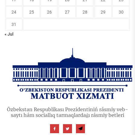
24
25
26
27
28
29
30
31
« Jul
Ózbekstan Respublikası Prezidentiniń rásmiy veb-
saytı hám sociallıq tarmaqlardaǵı rásmiy betleri