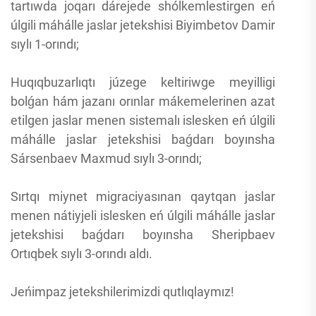
tartıwda joqarı dárejede shólkemlestirgen eń
úlgili máhálle jaslar jetekshisi Biyimbetov Damir
sıylı 1-orındı;
Huqıqbuzarlıqtı júzege keltiriwge meyilligi
bolǵan hám jazanı orınlar mákemelerinen azat
etilgen jaslar menen sistemalı islesken eń úlgili
máhálle jaslar jetekshisi baǵdarı boyınsha
Sársenbaev Maxmud sıylı 3-orındı;
Sırtqı miynet migraciyasınan qaytqan jaslar
menen nátiyjeli islesken eń úlgili máhálle jaslar
jetekshisi baǵdarı boyınsha Sheripbaev
Ortıqbek sıylı 3-orındı aldı.
Jeńimpaz jetekshilerimizdi qutlıqlaymız!