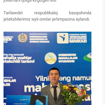
jollamanı qolǵa kirgizgen edi.
Tańlawdıń respublikalıq basqıshında
jetekshilerimiz sıylı orınlar jeńimpazına aylandı.