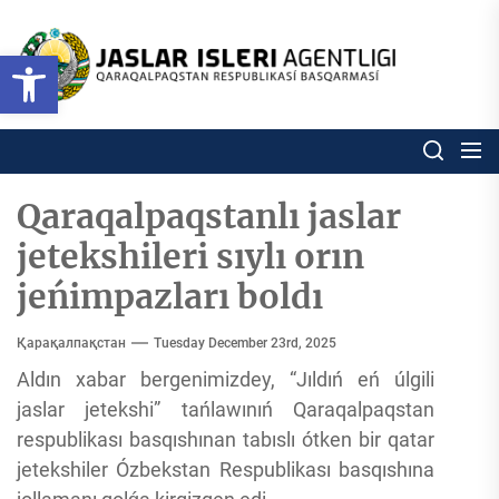
Skip
to
Ózbekstan
Open toolbar
jaslar
the
isleri
content
agentligi
Ózbekstan jaslar isleri agentl
Qaraqalpaqs
Respublikası
basqarması
Qaraqalpaqstanlı jaslar
jetekshileri sıylı orın
jeńimpazları boldı
Қарақалпақстан
Tuesday December 23rd, 2025
Aldın xabar bergenimizdey, “Jıldıń eń úlgili
jaslar jetekshi” tańlawınıń Qaraqalpaqstan
respublikası basqıshınan tabıslı ótken bir qatar
jetekshiler Ózbekstan Respublikası basqıshına