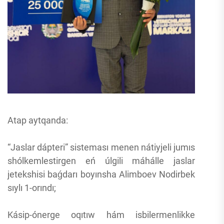
Atap aytqanda:
“Jaslar dápteri” sisteması menen nátiyjeli jumıs
shólkemlestirgen eń úlgili máhálle jaslar
jetekshisi baǵdarı boyınsha Alimboev Nodirbek
sıylı 1-orındı;
Kásip-ónerge oqıtıw hám isbilermenlikke