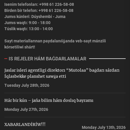
Isenim telefonları: +998 61 226-58-08
Birden bir telefon: +998 61 226-58-08
Jumıs kúnleri: Dúyshembi - Juma
Jumıs waqtı: 9:00 - 18:00
Túslik waqtı: 13:00 - 14:00
Sayt materiallarınan paydalanılǵanda veb-sayt mánzili
kórsetiliwi shárt!
IS REJELER HÁM BAǴDARLAMALAR
Jaslar isleri agentligi direktorı “Mutolaa” baǵdarı sárdarı
Íqlasbekke planshet sawǵa etti
Tuesday July 28th, 2026
Hár bir kún – jańa bilim hám doslıq bayramı
Monday July 27th, 2026
XABARLANDÍRÍW!!!
Monday July 13th, 2026