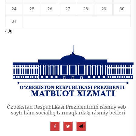
24
25
26
27
28
29
30
31
« Jul
Ózbekstan Respublikası Prezidentiniń rásmiy veb-
saytı hám sociallıq tarmaqlardaǵı rásmiy betleri