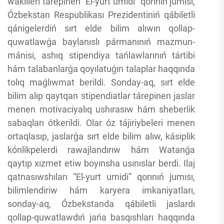
wákilleri tárepinen “El-yurt umidi” qorınıń jumısı,
Ózbekstan Respublikası Prezidentiniń qábiletli
qánigelerdiń sırt elde bilim alıwın qollap-
quwatlawǵa baylanıslı pármanınıń mazmun-
mánisi, ashıq stipendiya tańlawlarınıń tártibi
hám talabanlarǵa qoyılatuǵın talaplar haqqında
tolıq maǵlıwmat berildi. Sonday-aq, sırt elde
bilim alıp qaytqan stipendiatlar tárepinen jaslar
menen motivaciyalıq ushırasıw hám sheberlik
sabaqları ótkerildi. Olar óz tájiriybeleri menen
ortaqlasıp, jaslarǵa sırt elde bilim alıw, kásiplik
kónlikpelerdi rawajlandırıw hám Watanǵa
qaytıp xızmet etiw boyınsha usınıslar berdi. Ilaj
qatnasıwshıları “El-yurt umidi” qorınıń jumısı,
bilimlendiriw hám karyera imkaniyatları,
sonday-aq, Ózbekstanda qábiletli jaslardı
qollap-quwatlawdıń jańa basqıshları haqqında