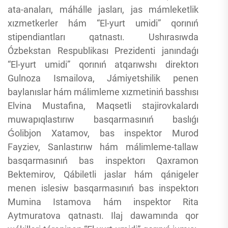
ata-anaları, máhálle jasları, jas mámleketlik
xızmetkerler hám “El-yurt umidi” qorınıń
stipendiantları qatnastı. Ushırasıwda
Ózbekstan Respublikası Prezidenti janındaǵı
“El-yurt umidi” qorınıń atqarıwshı direktorı
Gulnoza Ismailova, Jámiyetshilik penen
baylanıslar hám málimleme xızmetiniń basshısı
Elvina Mustafina, Maqsetli stajirovkalardı
muwapıqlastırıw basqarmasınıń baslıǵı
Ǵolibjon Xatamov, bas inspektor Murod
Fayziev, Sanlastırıw hám málimleme-tallaw
basqarmasınıń bas inspektorı Qaxramon
Bektemirov, Qábiletli jaslar hám qánigeler
menen islesiw basqarmasınıń bas inspektorı
Mumina Istamova hám inspektor Rita
Aytmuratova qatnastı. Ilaj dawamında qor