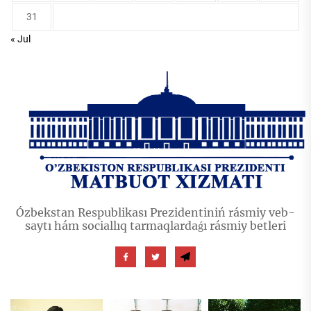
31
« Jul
Ózbekstan Respublikası Prezidentiniń rásmiy veb-
saytı hám sociallıq tarmaqlardaǵı rásmiy betleri