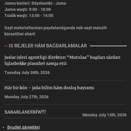
Jumıs kúnleri: Dúyshembi - Juma
Jumıs waqtı: 9:00 - 18:00
Túslik waqtı: 13:00 - 14:00
Sayt materiallarınan paydalanılǵanda veb-sayt mánzili
kórsetiliwi shárt!
IS REJELER HÁM BAǴDARLAMALAR
Jaslar isleri agentligi direktorı “Mutolaa” baǵdarı sárdarı
Íqlasbekke planshet sawǵa etti
Tuesday July 28th, 2026
Hár bir kún – jańa bilim hám doslıq bayramı
Monday July 27th, 2026
XABARLANDÍRÍW!!!
Monday July 13th, 2026
Byudjet qárejetleri