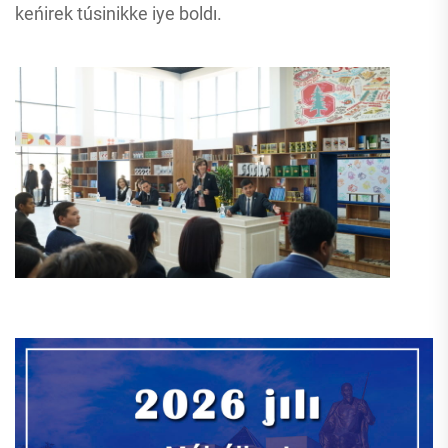
keńirek túsinikke iye boldı.