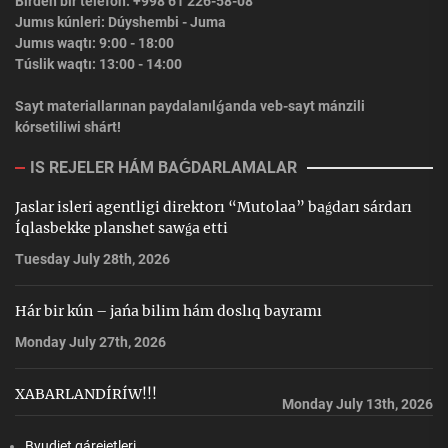
Birden bir telefon: +998 61 226-58-08
Jumıs kúnleri: Dúyshembi - Juma
Jumıs waqtı: 9:00 - 18:00
Túslik waqtı: 13:00 - 14:00
Sayt materiallarınan paydalanılǵanda veb-sayt mánzili
kórsetiliwi shárt!
IS REJELER HÁM BAǴDARLAMALAR
Jaslar isleri agentligi direktorı “Mutolaa” baǵdarı sárdarı
Íqlasbekke planshet sawǵa etti
Tuesday July 28th, 2026
Hár bir kún – jańa bilim hám doslıq bayramı
Monday July 27th, 2026
XABARLANDÍRÍW!!!
Monday July 13th, 2026
Byudjet qárejetleri