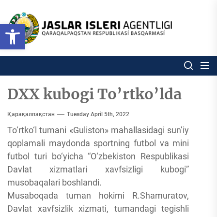
Skip
to
Ózbekstan
Open toolbar
jaslar
the
isleri
content
agentligi
Ózbekstan jaslar isleri agentl
Qaraqalpaqs
Respublikası
basqarması
DXX kubogi To’rtko’lda
Қарақалпақстан
Tuesday April 5th, 2022
To‘rtko‘l tumani «Guliston» mahallasidagi sun’iy
qoplamali maydonda sportning futbol va mini
futbol turi bo‘yicha “O‘zbekiston Respublikasi
Davlat xizmatlari xavfsizligi kubogi”
musobaqalari boshlandi.
Musaboqada tuman hokimi R.Shamuratov,
Davlat xavfsizlik xizmati, tumandagi tegishli