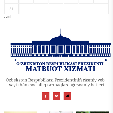
31
« Jul
Ózbekstan Respublikası Prezidentiniń rásmiy veb-
saytı hám sociallıq tarmaqlardaǵı rásmiy betleri