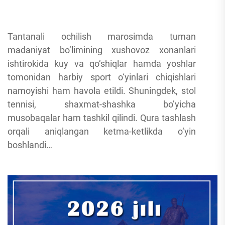
Tantanali ochilish marosimda tuman
madaniyat bo‘limining xushovoz xonanlari
ishtirokida kuy va qo‘shiqlar hamda yoshlar
tomonidan harbiy sport o‘yinlari chiqishlari
namoyishi ham havola etildi. Shuningdek, stol
tennisi, shaxmat-shashka bo’yicha
musobaqalar ham tashkil qilindi. Qura tashlash
orqali aniqlangan ketma-ketlikda o‘yin
boshlandi…