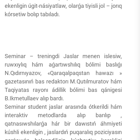
ekenligin úgit-násiyatlaw, olarǵa tiyisli jol – jorıq
kórsetiw bolıp tabıladı.
Seminar – treningdi Jaslar menen islesiw,
ruwxıylıq hám aǵartıwshılıq bólimi baslıǵı
N.Qıdırnıyazov, «Qaraqalpaqstan hawazı »
gazetasınıń bas redaktorı M.Qutılmuratov hám
Taqiyatas rayonı ádillik bólimi bas qánigesi
B.Ikmetullaev alıp bardı.
Seminar student jaslar arasında ótkerildi hám
interaktiv metodlarda alıp barılıp ,
qatnasıwshılarǵa hár bir dawıstıń áhmiyeti
kúshli ekenligin , jaslardıń puqaralıq poziciyasın