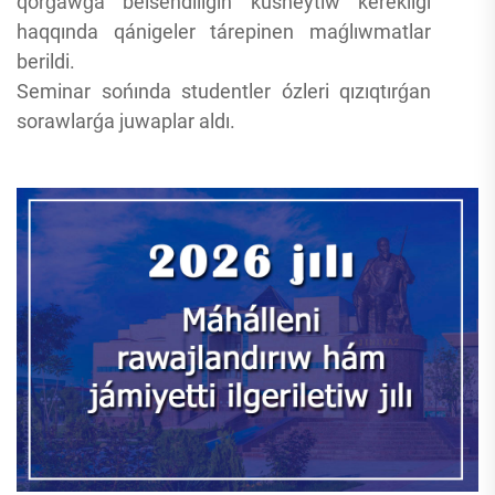
qorǵawǵa belsendiligin kúsheytiw kerekligi
haqqında qánigeler tárepinen maǵlıwmatlar
berildi.
Seminar sońında studentler ózleri qızıqtırǵan
sorawlarǵa juwaplar aldı.