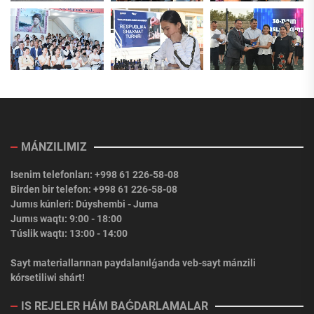
MÁNZILIMIZ
Isenim telefonları: +998 61 226-58-08
Birden bir telefon: +998 61 226-58-08
Jumıs kúnleri: Dúyshembi - Juma
Jumıs waqtı: 9:00 - 18:00
Túslik waqtı: 13:00 - 14:00
Sayt materiallarınan paydalanılǵanda veb-sayt mánzili
kórsetiliwi shárt!
IS REJELER HÁM BAǴDARLAMALAR