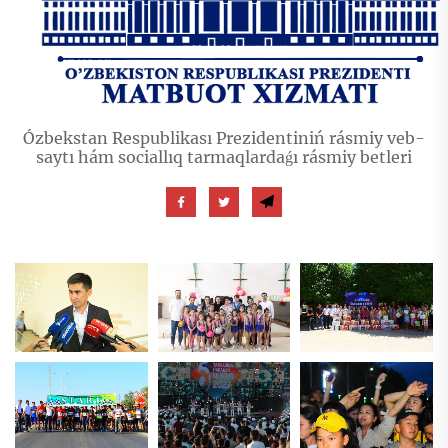
Ózbekstan Respublikası Prezidentiniń rásmiy veb-
saytı hám sociallıq tarmaqlardaǵı rásmiy betleri