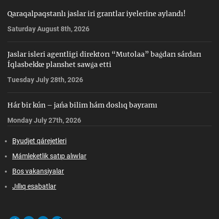
Qaraqalpaqstanlı jaslar iri grantlar iyelerine aylandı!
Saturday August 8th, 2026
Jaslar isleri agentligi direktorı “Mutolaa” baǵdarı sárdarı
Íqlasbekke planshet sawǵa etti
Tuesday July 28th, 2026
Hár bir kún – jańa bilim hám doslıq bayramı
Monday July 27th, 2026
Byudjet qárejetleri
Mámleketlik satıp alıwlar
Bos vakansiyalar
Jıllıq esabatlar