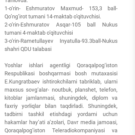
Tanlovda:
1-o‘rin- Eshmuratov Maxmud- 153,3 ball-
Qo’ng’irot tumani 14-maktab o’qituvchisi.
2-o‘rin-Eshmuratov Asqar-105 ball Nukus
tumani 4-maktab o’qituvchisi
3-o‘rin-Rametullayev Inyatulla-93.3ball-Nukus
shahri QDU talabasi
Yoshlar ishlari agentligi Qoraqalpog‘iston
Respublikasi boshqarmasi bosh mutaxasisi
E.Kungratbaev ishtirokchilarni tabriklab, ularni
maxsus sovg‘alar- noutbuk, planshet, telefon,
kitoblar jamlanmasi, shuningdek, diplom va
faxriy yorliqlar bilan taqdirladi. Shuningdek,
tadbirni tashkil etishdagi yordami uchun
hakamlar hay’ati a’zolari, Davr media jamoasi,
Qoraqalpog’iston Teleradiokompaniyasi va