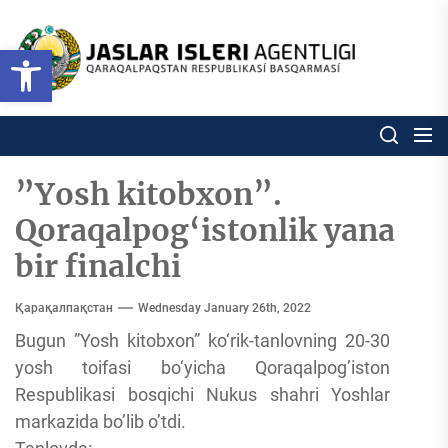
Skip
to
Ózbekstan
Open toolbar
jaslar
the
isleri
content
agentligi
Ózbekstan jaslar isleri agentl
Qaraqalpaqs
Respublikası
basqarması
”Yosh kitobxon”.
Qoraqalpog‘istonlik yana
bir finalchi
Қарақалпақстан
Wednesday January 26th, 2022
Bugun ”Yosh kitobxon” ko‘rik-tanlovning 20-30
yosh toifasi bo‘yicha Qoraqalpog’iston
Respublikasi bosqichi Nukus shahri Yoshlar
markazida bo’lib o’tdi.