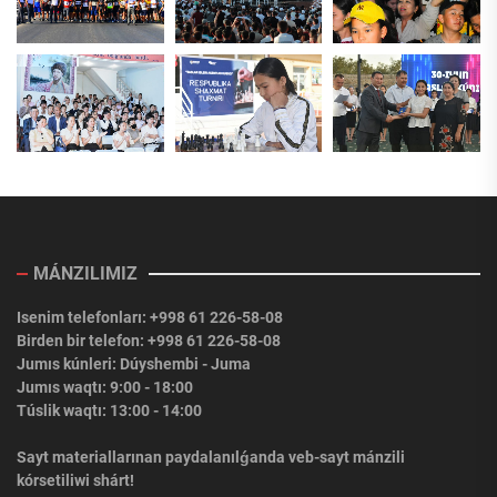
MÁNZILIMIZ
Isenim telefonları: +998 61 226-58-08
Birden bir telefon: +998 61 226-58-08
Jumıs kúnleri: Dúyshembi - Juma
Jumıs waqtı: 9:00 - 18:00
Túslik waqtı: 13:00 - 14:00
Sayt materiallarınan paydalanılǵanda veb-sayt mánzili
kórsetiliwi shárt!