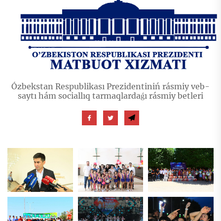
Ózbekstan Respublikası Prezidentiniń rásmiy veb-
saytı hám sociallıq tarmaqlardaǵı rásmiy betleri