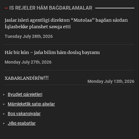
IS REJELER HÁM BAǴDARLAMALAR
Jaslar isleri agentligi direktorı “Mutolaa” baǵdarı sárdarı
Íqlasbekke planshet sawǵa etti
Tuesday July 28th, 2026
Hár bir kún – jańa bilim hám doslıq bayramı
Monday July 27th, 2026
XABARLANDÍRÍW!!!
Monday July 13th, 2026
Byudjet qárejetleri
Mámleketlik satıp alıwlar
Bos vakansiyalar
Jıllıq esabatlar