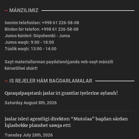
MÁNZILIMIZ
Isenim telefonları: +998 61 226-58-08
Birden bir telefon: +998 61 226-58-08
Jumıs kúnleri: Dúyshembi - Juma
Jumıs waqtı: 9:00 - 18:00
Túslik waqtı: 13:00 - 14:00
Sayt materiallarınan paydalanılǵanda veb-sayt mánzili
kórsetiliwi shárt!
IS REJELER HÁM BAǴDARLAMALAR
Qaraqalpaqstanlı jaslar iri grantlar iyelerine aylandı!
Saturday August 8th, 2026
Jaslar isleri agentligi direktorı “Mutolaa” baǵdarı sárdarı
Íqlasbekke planshet sawǵa etti
Tuesday July 28th, 2026