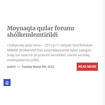
Moynaqta qızlar forumı
shólkemlemtirildi
«Xalıqaralıq qızlar kúni» – 2012-jıl 11-oktyabr kúni Birlesken
Milletler Shólkeminiń Bas assambleyasında tiykar salınǵan
bolıp, bul sáne hár jılı qızlardıń kemsitiliwi, olardıń sociallıq
mashqalalarına pútkil...
READ MORE
Aziko9
Tuesday March 8th, 2022