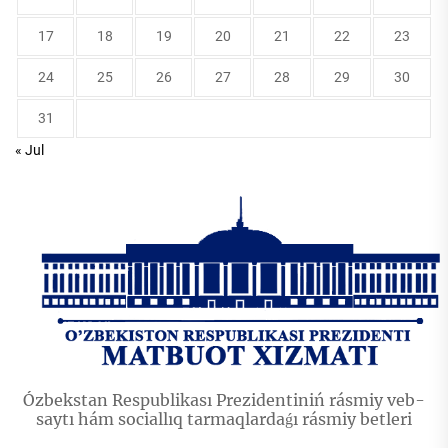
17
18
19
20
21
22
23
24
25
26
27
28
29
30
31
« Jul
Ózbekstan Respublikası Prezidentiniń rásmiy veb-
saytı hám sociallıq tarmaqlardaǵı rásmiy betleri