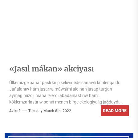
«Jasıl mákan» akciyası
Úlkemizge báhár paslı kirip keliwinede sanawlı kúnler qaldı.
Jańalanıw hám jasarıw máwsimi aldınan jasap turǵan
aymaǵımızdı, máhállelerdi abadanlastırıw hám
kóklemzarlastırıw sonıń menen birge ekologiyalıq jaǵdaydı...
READ MORE
Aziko9
Tuesday March 8th, 2022