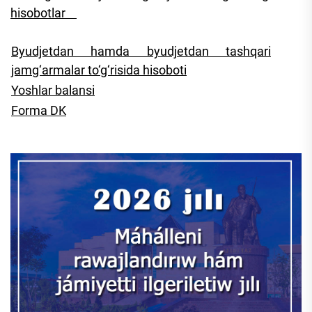
hisobotlar
Byudjetdan hamda byudjetdan tashqari
jamg‘armalar to‘g‘risida hisoboti
Yoshlar balansi
Forma DK