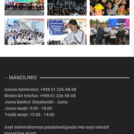
MÁNZILIMIZ
Isenim telefonları: +998 61 226-58-08
Birden bir telefon: +998 61 226-58-08
Jumıs kúnleri: Dúyshembi - Juma
Jumıs waqtı: 9:00 - 18:00
Túslik waqtı: 13:00 - 14:00
Sayt materiallarınan paydalanılǵanda veb-sayt mánzili
kórsetiliwi shárt!