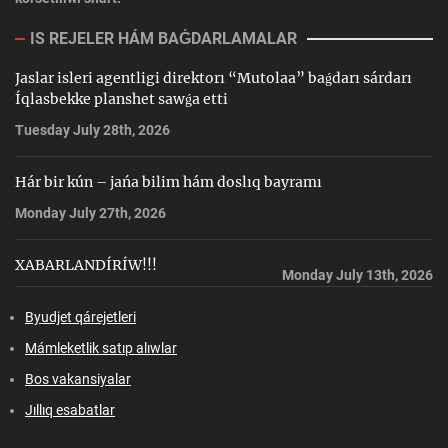
IS REJELER HÁM BAǴDARLAMALAR
Jaslar isleri agentligi direktorı “Mutolaa” baǵdarı sárdarı
Íqlasbekke planshet sawǵa etti
Tuesday July 28th, 2026
Hár bir kún – jańa bilim hám doslıq bayramı
Monday July 27th, 2026
XABARLANDÍRÍW!!!
Monday July 13th, 2026
Byudjet qárejetleri
Mámleketlik satıp alıwlar
Bos vakansiyalar
Jıllıq esabatlar