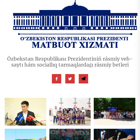
Ózbekstan Respublikası Prezidentiniń rásmiy veb-
saytı hám sociallıq tarmaqlardaǵı rásmiy betleri