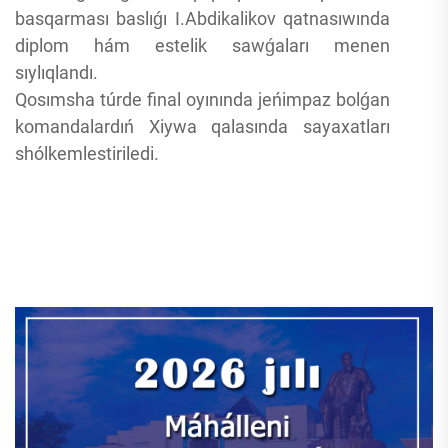
basqarması baslıǵı I.Abdikalikov qatnasıwında
diplom hám estelik sawǵaları menen
sıylıqlandı.
Qosımsha túrde final oyınında jeńimpaz bolǵan
komandalardıń Xiywa qalasında sayaxatları
shólkemlestiriledi.