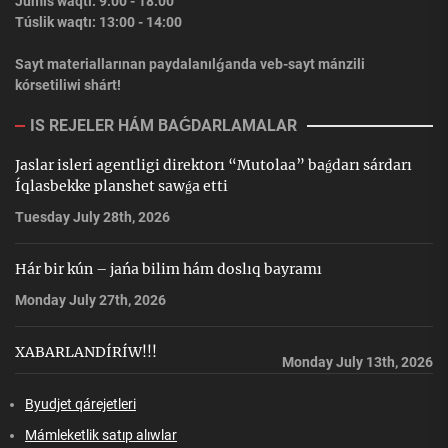
Jumıs waqtı: 9:00 - 18:00
Túslik waqtı: 13:00 - 14:00
Sayt materiallarınan paydalanılǵanda veb-sayt mánzili
kórsetiliwi shárt!
IS REJELER HÁM BAǴDARLAMALAR
Jaslar isleri agentligi direktorı “Mutolaa” baǵdarı sárdarı
Íqlasbekke planshet sawǵa etti
Tuesday July 28th, 2026
Hár bir kún – jańa bilim hám doslıq bayramı
Monday July 27th, 2026
XABARLANDÍRÍW!!!
Monday July 13th, 2026
Byudjet qárejetleri
Mámleketlik satıp alıwlar