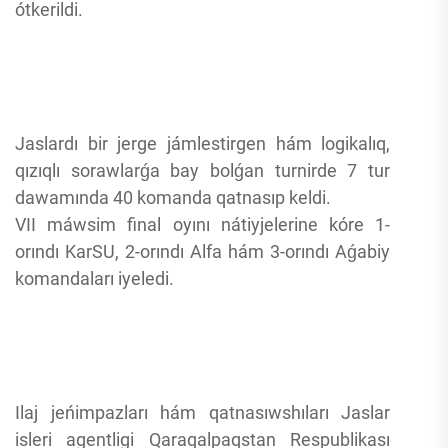
ótkerildi.
Jaslardı bir jerge jámlestirgen hám logikalıq,
qızıqlı sorawlarǵa bay bolǵan turnirde 7 tur
dawamında 40 komanda qatnasıp keldi.
VII máwsim final oyını nátiyjelerine kóre 1-
orındı KarSU, 2-orındı Alfa hám 3-orındı Aǵabiy
komandaları iyeledi.
Ilaj jeńimpazları hám qatnasıwshıları Jaslar
isleri agentligi Qaraqalpaqstan Respublikası