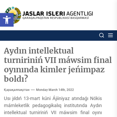
Skip
to
Ózbekstan
Open toolbar
jaslar
the
isleri
content
agentligi
Ózbekstan jaslar isleri agentl
Qaraqalpaqs
Respublikası
basqarması
Aydın intellektual
turniriniń VII máwsim final
oyınında kimler jeńimpaz
boldı?
Қарақалпақстан
Monday March 14th, 2022
Usı jıldıń 13-mart kúni Ájiiniyaz atındaǵı Nókis
mámleketlik pedagogikalıq institutında Aydın
intellektual turniriniń VII máwsim final oyını