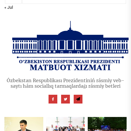
« Jul
Ózbekstan Respublikası Prezidentiniń rásmiy veb-
saytı hám sociallıq tarmaqlardaǵı rásmiy betleri